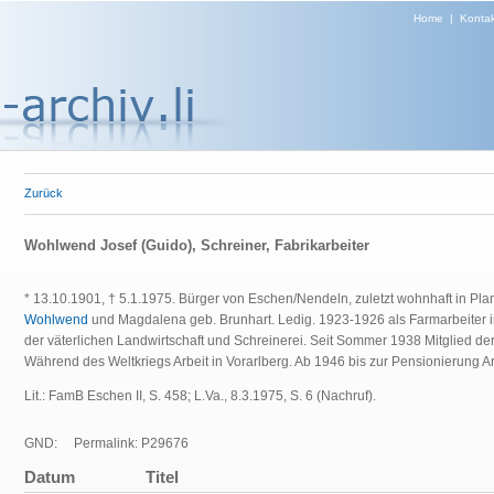
Home
|
Kontak
Zurück
Wohlwend Josef (Guido), Schreiner, Fabrikarbeiter
* 13.10.1901, † 5.1.1975. Bürger von Eschen/Nendeln, zuletzt wohnhaft in Pl
Wohlwend
und Magdalena geb. Brunhart. Ledig. 1923-1926 als Farmarbeiter 
der väterlichen Landwirtschaft und Schreinerei. Seit Sommer 1938 Mitglied de
Während des Weltkriegs Arbeit in Vorarlberg. Ab 1946 bis zur Pensionierung Ar
Lit.: FamB Eschen II, S. 458; L.Va., 8.3.1975, S. 6 (Nachruf).
GND:
Permalink: P29676
Datum
Titel