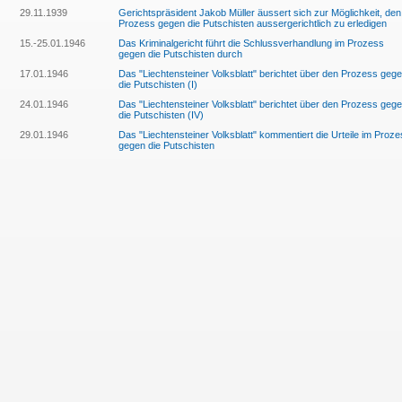
29.11.1939
Gerichtspräsident Jakob Müller äussert sich zur Möglichkeit, den
Prozess gegen die Putschisten aussergerichtlich zu erledigen
15.-25.01.1946
Das Kriminalgericht führt die Schlussverhandlung im Prozess
gegen die Putschisten durch
17.01.1946
Das "Liechtensteiner Volksblatt" berichtet über den Prozess geg
die Putschisten (I)
24.01.1946
Das "Liechtensteiner Volksblatt" berichtet über den Prozess geg
die Putschisten (IV)
29.01.1946
Das "Liechtensteiner Volksblatt" kommentiert die Urteile im Proz
gegen die Putschisten