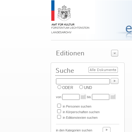
ODER
UND
von
bis
in Personen suchen
in Körperschaften suchen
in Editionstexten suchen
in den Kategorien suchen