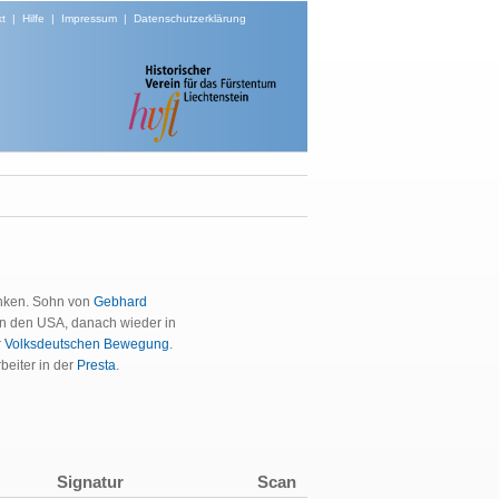
t
|
Hilfe
|
Impressum
|
Datenschutzerklärung
anken. Sohn von
Gebhard
in den USA, danach wieder in
r
Volksdeutschen Bewegung
.
beiter in der
Presta
.
Signatur
Scan