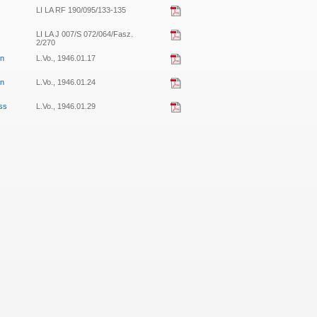
LI LA RF 190/095/133-135
LI LA J 007/S 072/064/Fasz.
2/270
en
L.Vo., 1946.01.17
en
L.Vo., 1946.01.24
ess
L.Vo., 1946.01.29