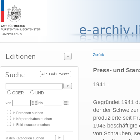
Zurück
Press- und Stan
1941 -
ODER
UND
Gegründet 1941 d
von
bis
der der Schweizer 
in Personen suchen
produzierte seit F
in Körperschaften suchen
1943 beschäftigte
in Editionstexten suchen
von Schrauben, sei
in den Kategorien suchen