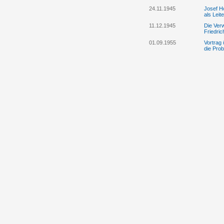
24.11.1945
Josef Ho
als Lei
11.12.1945
Die Ver
Friedri
01.09.1955
Vortrag 
die Prob