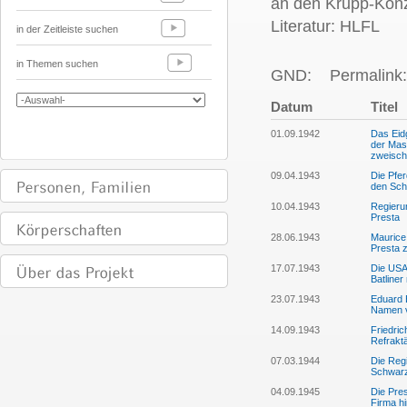
an den Krupp-Kon
Literatur: HLFL
in der Zeitleiste suchen
in Themen suchen
GND:
Permalink:
Datum
Titel
01.09.1942
Das Eidg
der Mas
zweischi
09.04.1943
Die Pfe
den Sch
10.04.1943
Regieru
Presta
28.06.1943
Maurice 
Presta 
17.07.1943
Die USA
Batliner
23.07.1943
Eduard B
Namen v
14.09.1943
Friedri
Refraktä
07.03.1944
Die Reg
Schwarz
04.09.1945
Die Pre
Firma hi