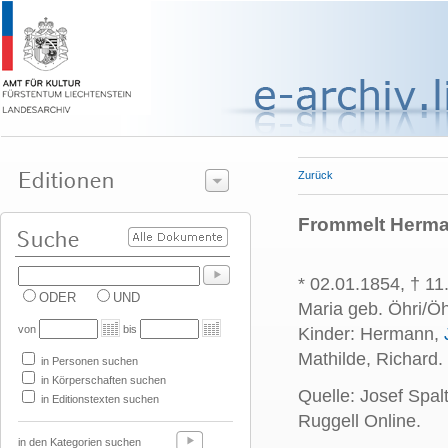
Zurück
Frommelt Herm
* 02.01.1854, † 1
ODER
UND
Maria geb. Öhri/Ö
von
bis
Kinder: Hermann,
Mathilde, Richard.
in Personen suchen
in Körperschaften suchen
Quelle: Josef Spal
in Editionstexten suchen
Ruggell Online.
in den Kategorien suchen