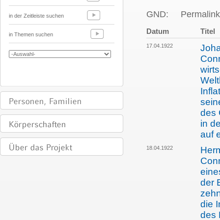
GND:
Permalink
in der Zeitleiste suchen
Datum
Titel
in Themen suchen
17.04.1922
Joha
Conn
wirt
Welt
Infl
sein
des 
in d
auf 
18.04.1922
Her
Conn
eine
der 
zehn
die 
des 