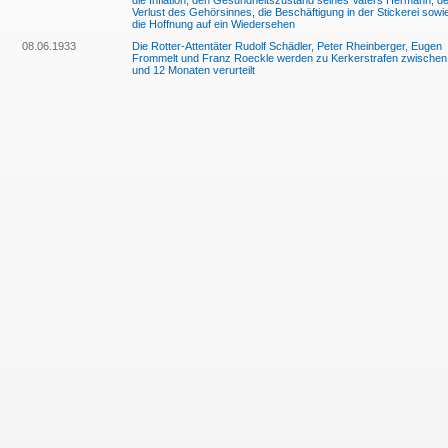
die Inflation, den Gesundheitszustand seines Vaters Hermann, d
Verlust des Gehörsinnes, die Beschäftigung in der Stickerei sowi
die Hoffnung auf ein Wiedersehen
08.06.1933
Die Rotter-Attentäter Rudolf Schädler, Peter Rheinberger, Eugen
Frommelt und Franz Roeckle werden zu Kerkerstrafen zwischen
und 12 Monaten verurteilt