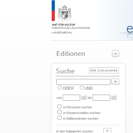
ODER
UND
von
bis
in Personen suchen
in Körperschaften suchen
in Editionstexten suchen
in den Kategorien suchen