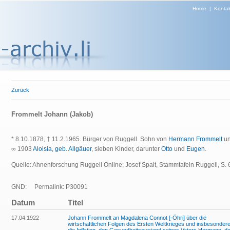
Home
|
Kontak
Zurück
Frommelt Johann (Jakob)
* 8.10.1878, † 11.2.1965. Bürger von Ruggell. Sohn von
Hermann Frommelt
un
∞ 1903
Aloisia, geb. Allgäuer
, sieben Kinder, darunter
Otto
und
Eugen
.
Quelle: Ahnenforschung Ruggell Online; Josef Spalt, Stammtafeln Ruggell, S. 
GND:
Permalink: P30091
Datum
Titel
17.04.1922
Johann Frommelt an Magdalena Connot [-Öhri] über die
wirtschaftlichen Folgen des Ersten Weltkrieges und insbesonder