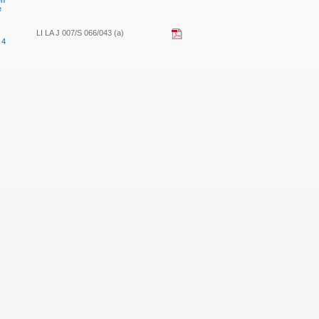
en
e
LI LA J 007/S 066/043 (a)
 4