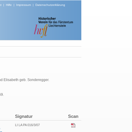
t
|
Hilfe
|
Impressum
|
Datenschutzerklärung
d Elisabeth geb. Sonderegger.
69.
Signatur
Scan
LI LA PA 016/3/07
e