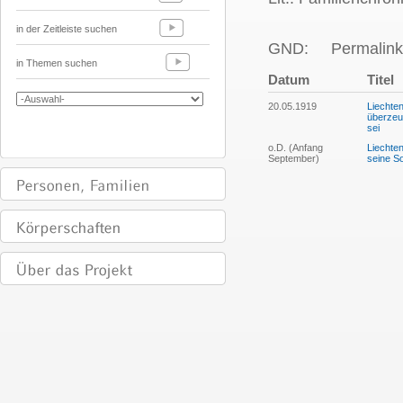
in der Zeitleiste suchen
GND:
Permalink
in Themen suchen
Datum
Titel
20.05.1919
Liechten
überzeu
sei
o.D. (Anfang
Liechte
September)
seine So