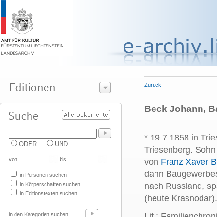
Zurück
Beck Johann, B
* 19.7.1858 in Tri
ODER
UND
Triesenberg. Sohn
von
bis
von
Franz Xaver 
dann Baugewerbesc
in Personen suchen
in Körperschaften suchen
nach Russland, spä
in Editionstexten suchen
(heute Krasnodar).
in den Kategorien suchen
Lit.: Familienchron