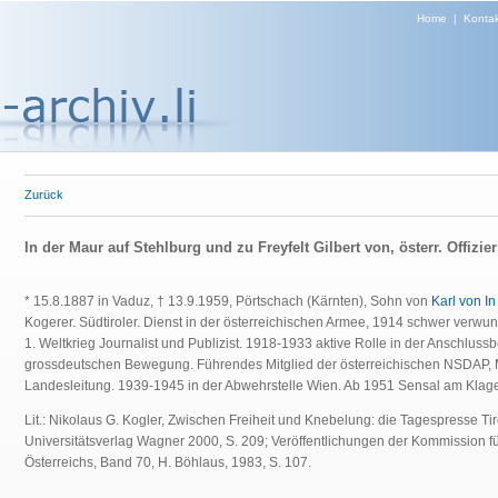
Home
|
Kontak
Zurück
In der Maur auf Stehlburg und zu Freyfelt Gilbert von, österr. Offizier
* 15.8.1887 in Vaduz, † 13.9.1959, Pörtschach (Kärnten), Sohn von
Karl von I
Kogerer. Südtiroler. Dienst in der österreichischen Armee, 1914 schwer verwu
1. Weltkrieg Journalist und Publizist. 1918-1933 aktive Rolle in der Anschlus
grossdeutschen Bewegung. Führendes Mitglied der österreichischen NSDAP, M
Landesleitung. 1939-1945 in der Abwehrstelle Wien. Ab 1951 Sensal am Klag
Lit.:
Nikolaus G. Kogler, Zwischen Freiheit und Knebelung: die Tagespresse Tir
Universitätsverlag Wagner 2000, S. 209; Veröffentlichungen der Kommission 
Österreichs, Band 70, H. Böhlaus, 1983, S. 107.