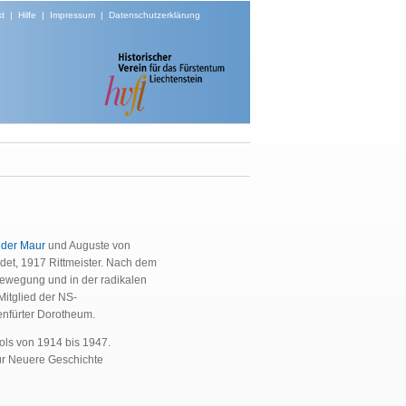
t
|
Hilfe
|
Impressum
|
Datenschutzerklärung
n der Maur
und Auguste von
ndet, 1917 Rittmeister. Nach dem
sbewegung und in der radikalen
itglied der NS-
enfürter Dorotheum.
ols von 1914 bis 1947.
für Neuere Geschichte