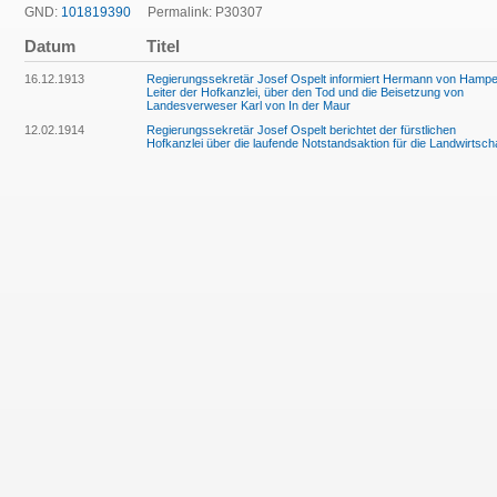
GND:
101819390
Permalink: P30307
Datum
Titel
16.12.1913
Regierungssekretär Josef Ospelt informiert Hermann von Hampe
Leiter der Hofkanzlei, über den Tod und die Beisetzung von
Landesverweser Karl von In der Maur
12.02.1914
Regierungssekretär Josef Ospelt berichtet der fürstlichen
Hofkanzlei über die laufende Notstandsaktion für die Landwirtsch