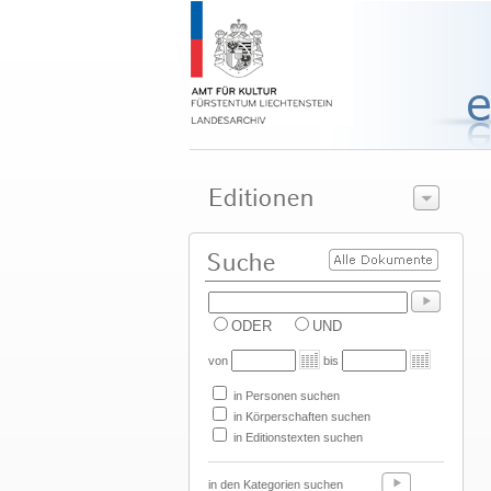
ODER
UND
von
bis
in Personen suchen
in Körperschaften suchen
in Editionstexten suchen
in den Kategorien suchen