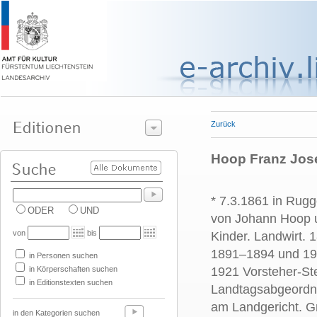
Zurück
Hoop Franz Jos
* 7.3.1861 in Rugg
ODER
UND
von Johann Hoop u
von
bis
Kinder. Landwirt.
1891–1894 und 19
in Personen suchen
in Körperschaften suchen
1921 Vorsteher-Ste
in Editionstexten suchen
Landtagsabgeordn
am Landgericht. G
in den Kategorien suchen