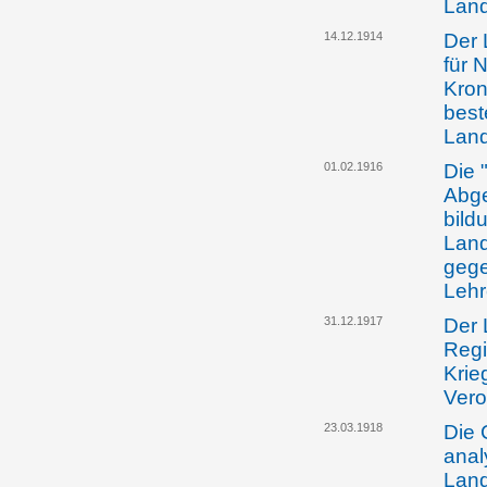
Lan
14.12.1914
Der 
für 
Kron
best
Lan
01.02.1916
Die 
Abge
bildu
Land
gege
Lehr
31.12.1917
Der 
Regi
Krie
Ver
23.03.1918
Die 
anal
Lan