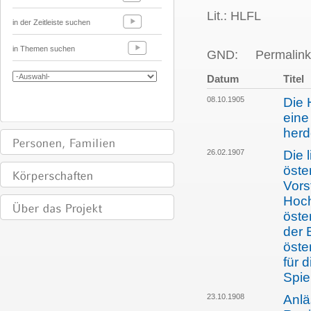
Lit.: HLFL
in der Zeitleiste suchen
in Themen suchen
GND:
Permalink
Datum
Titel
08.10.1905
Die 
eine
herd
26.02.1907
Die 
öste
Vors
Hoch
öste
der 
öste
für 
Spie
23.10.1908
Anlä