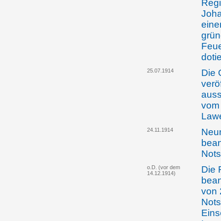
Regi
Joha
eine
grün
Feue
doti
25.07.1914
Die 
verö
auss
vom 
Law
24.11.1914
Neu
bean
Not
o.D. (vor dem
Die 
14.12.1914)
bean
von 
Nots
Eins