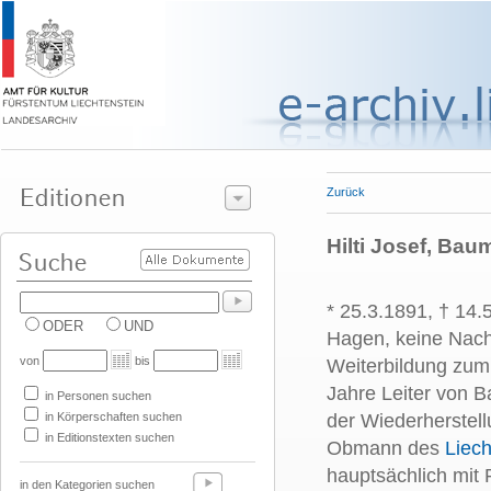
Zurück
Hilti Josef, Bau
* 25.3.1891, † 14
ODER
UND
Hagen, keine Nach
von
bis
Weiterbildung zum
Jahre Leiter von B
in Personen suchen
in Körperschaften suchen
der Wiederherstel
in Editionstexten suchen
Obmann des
Liech
hauptsächlich mit 
in den Kategorien suchen