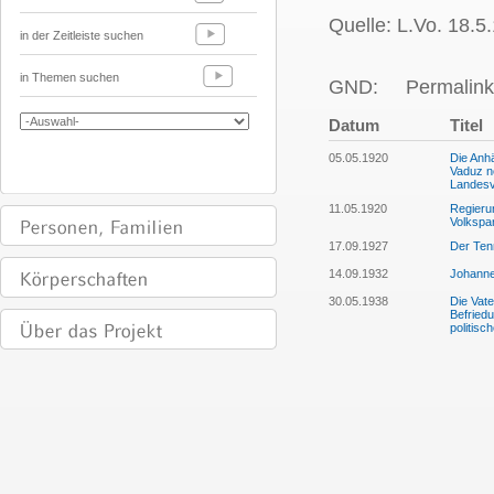
Quelle: L.Vo. 18.5.
in der Zeitleiste suchen
in Themen suchen
GND:
Permalink
Datum
Titel
05.05.1920
Die Anhä
Vaduz ne
Landesv
11.05.1920
Regierun
Volkspa
17.09.1927
Der Tenn
14.09.1932
Johanne
30.05.1938
Die Vate
Befried
politisc