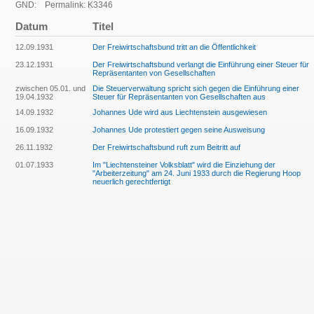
GND:
Permalink: K3346
Datum
Titel
12.09.1931
Der Freiwirtschaftsbund tritt an die Öffentlichkeit
23.12.1931
Der Freiwirtschaftsbund verlangt die Einführung einer Steuer für
Repräsentanten von Gesellschaften
zwischen 05.01. und
Die Steuerverwaltung spricht sich gegen die Einführung einer
19.04.1932
Steuer für Repräsentanten von Gesellschaften aus
14.09.1932
Johannes Ude wird aus Liechtenstein ausgewiesen
16.09.1932
Johannes Ude protestiert gegen seine Ausweisung
26.11.1932
Der Freiwirtschaftsbund ruft zum Beitritt auf
01.07.1933
Im "Liechtensteiner Volksblatt" wird die Einziehung der
"Arbeiterzeitung" am 24. Juni 1933 durch die Regierung Hoop
neuerlich gerechtfertigt