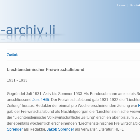
Home
|
Kontak
Zurück
Liechtensteinischer Freiwirtschaftsbund
1931 - 1933
Gegründet Juli 1931. Aktiv bis Sommer 1933. Als Bundesobmann amtete bis
anschliessend
Josef Hilti
. Der Freiwirtschaftsbund gab 1931-1932 die "Liechten
Zeitung" heraus. Redaktor der einmal pro Woche erscheinenden Zeitung war
gab der Freiwirtschaftsbund als Nachfolgeorgan die "Liechtensteinische Freiwir
die "Liechtensteinische Volkswirtschaftliche Zeitung" erschien aber bis zum 5.
der ebenfalls wöchentlich erscheinenden "Liechtensteinischen Freiwirtschaftl
Sprenger
als Redaktor,
Jakob Sprenger
als Verwalter. Literatur: HLFL