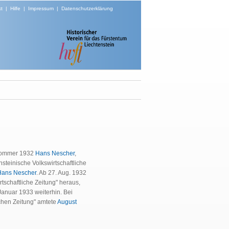
t
|
Hilfe
|
Impressum
|
Datenschutzerklärung
 Sommer 1932
Hans Nescher
,
steinische Volkswirtschaftliche
Hans Nescher
. Ab 27. Aug. 1932
tschaftliche Zeitung" heraus,
 Januar 1933 weiterhin. Bei
ichen Zeitung" amtete
August