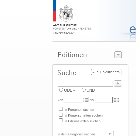
ODER
UND
von
bis
in Personen suchen
in Körperschaften suchen
in Editionstexten suchen
in den Kategorien suchen