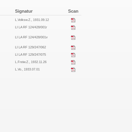
Signatur
Scan
L.Volksw.Z., 1931.09.12
LI LA RF 124/428/001r
LI LA RF 124/428/001v
LI LA RF 129/247/062
LI LA RF 129/247/075
L.Freiw.Z., 1932.11.26
L.Vo., 1933.07.01