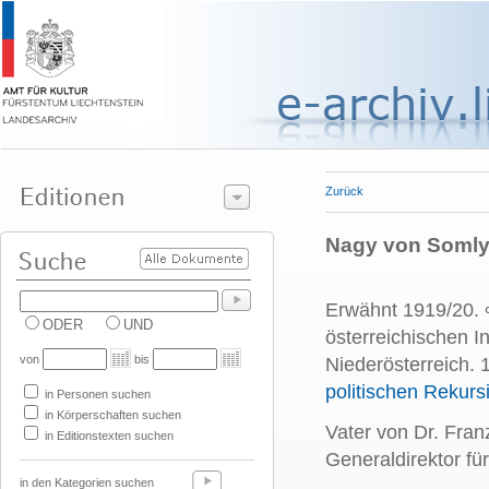
Zurück
Nagy von Somlyó 
Erwähnt 1919/20. 
ODER
UND
österreichischen I
von
bis
Niederösterreich. 
politischen Rekurs
in Personen suchen
in Körperschaften suchen
Vater von
Dr. Fran
in Editionstexten suchen
Generaldirektor für
in den Kategorien suchen