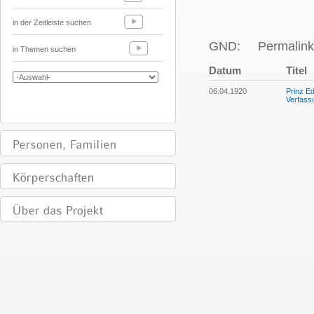
in der Zeitleiste suchen
GND:
Permalink
in Themen suchen
Datum
Titel
06.04.1920
Prinz Ed
Verfass