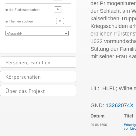
der Primogeniturer
in der Zeitleiste suchen
der Schlacht am W
kaiserlichen Trupp
in Themen suchen
Kriegsschulden erh
erblichen Fürsten
1632 vormundschaf
Stiftung der Fami
mit seiner Frau Ka
Lit.: HLFL;
Wilhelm
GND:
13262074X
Datum
Titel
29.06.1606
Erbeini
von Liec