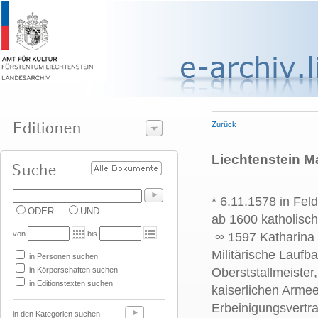
Zurück
Liechtenstein Max
* 6.11.1578 in Fel
ODER
UND
ab 1600 katholisc
von
bis
∞ 1597 Katharina
Militärische Laufb
in Personen suchen
in Körperschaften suchen
Oberststallmeiste
in Editionstexten suchen
kaiserlichen Armee
Erbeinigungsvertr
in den Kategorien suchen