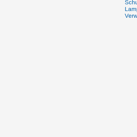
Schu
Lamp
Verw
kalt
Lebe
(Ill
Jose
Herr
01.02.1881
Karo
Schw
übe
Schw
Schä
Eber
und 
den 
die 
die 
(Illin
26.06.1881
Karo