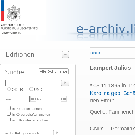
Zurück
Lampert Julius
* 05.11.1865 in Tr
ODER
UND
Karolina geb. Schä
von
bis
den Eltern.
in Personen suchen
Quelle: Familiench
in Körperschaften suchen
in Editionstexten suchen
GND:
Permalink
in den Kategorien suchen