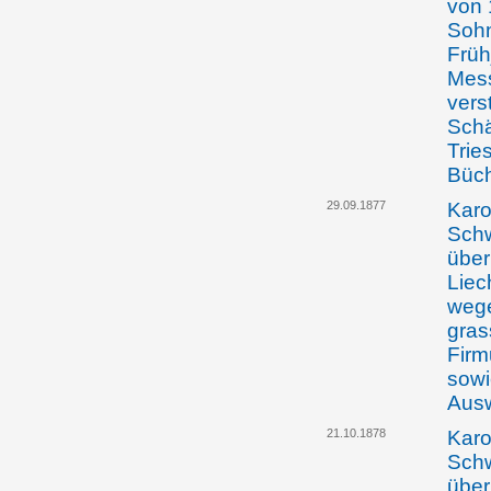
von 
Sohn
Früh
Mess
vers
Schä
Trie
Büch
29.09.1877
Karo
Schw
über
Liec
wege
gras
Firm
sowi
Ausw
21.10.1878
Karo
Schw
über