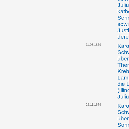
Juli
kath
Sehn
sowi
Just
dere
11.05.1879
Karo
Schw
über
Ther
Kreb
Lamp
die 
(Ill
Juli
28.11.1879
Karo
Schw
über
Sohn