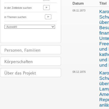
Datum
Titel
in der Zeitleiste suchen
08.11.1873
Karo
Schw
in Themen suchen
über
Besu
fina
Unte
Freep
und 
kath
und 
und 
08.12.1876
Karo
Schw
über
Lamp
Amer
Repu
anlä