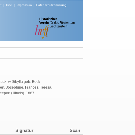
t
|
Hilfe
|
Impressum
|
Datenschutzerklärung
eck. ∞ Sibylla geb. Beck
rt, Josephine, Frances, Teresa,
ort (Illinois). 1887
Signatur
Scan