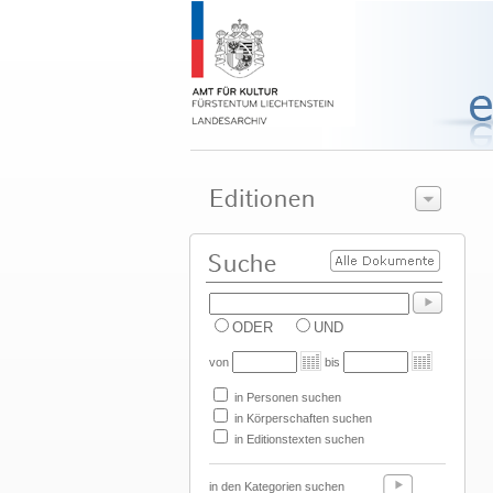
ODER
UND
von
bis
in Personen suchen
in Körperschaften suchen
in Editionstexten suchen
in den Kategorien suchen