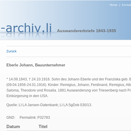
Home
|
Kontak
Auswandererbriefe 1843-1935
Zurück
Eberle Johann, Bauunternehmer
* 14.09.1843, † 24.10.1916. Sohn des Johann Eberle und der Franziska geb. B
(09.04.1856-24.01.1916). Kinder: Remigius, Johann, Ferdinand, Remigius, Albe
Saloma, Theodore und Rosalia. 1881 Auswanderung von Triesenberg nach Freep
Einbürgerung in den USA.
Quelle: LI LA Jansen-Datenbank; LI LA SgDok 030/13.
GND:
Permalink: P32783
Datum
Titel