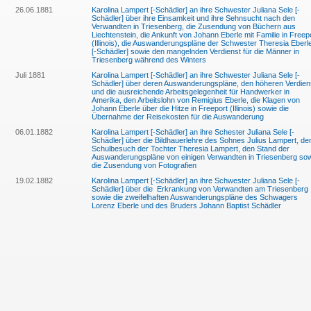
26.06.1881
Karolina Lampert [-Schädler] an ihre Schwester Juliana Sele [-
Schädler] über ihre Einsamkeit und ihre Sehnsucht nach den
Verwandten in Triesenberg, die Zusendung von Büchern aus
Liechtenstein, die Ankunft von Johann Eberle mit Familie in Freep
(Illinois), die Auswanderungspläne der Schwester Theresia Eberl
[-Schädler] sowie den mangelnden Verdienst für die Männer in
Triesenberg während des Winters
Juli 1881
Karolina Lampert [-Schädler] an ihre Schwester Juliana Sele [-
Schädler] über deren Auswanderungspläne, den höheren Verdien
und die ausreichende Arbeitsgelegenheit für Handwerker in
Amerika, den Arbeitslohn von Remigius Eberle, die Klagen von
Johann Eberle über die Hitze in Freeport (Illinois) sowie die
Übernahme der Reisekosten für die Auswanderung
06.01.1882
Karolina Lampert [-Schädler] an ihre Schester Juliana Sele [-
Schädler] über die Bildhauerlehre des Sohnes Julius Lampert, de
Schulbesuch der Tochter Theresia Lampert, den Stand der
Auswanderungspläne von einigen Verwandten in Triesenberg so
die Zusendung von Fotografien
19.02.1882
Karolina Lampert [-Schädler] an ihre Schwester Juliana Sele [-
Schädler] über die Erkrankung von Verwandten am Triesenberg
sowie die zweifelhaften Auswanderungspläne des Schwagers
Lorenz Eberle und des Bruders Johann Baptist Schädler