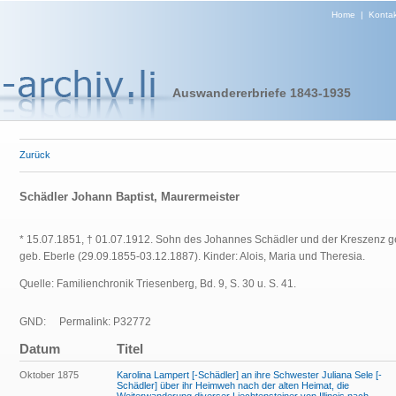
Home
|
Kontak
Auswandererbriefe 1843-1935
Zurück
Schädler Johann Baptist, Maurermeister
* 15.07.1851, † 01.07.1912. Sohn des Johannes Schädler und der Kreszenz g
geb. Eberle (29.09.1855-03.12.1887). Kinder: Alois, Maria und Theresia.
Quelle: Familienchronik Triesenberg, Bd. 9, S. 30 u. S. 41.
GND:
Permalink: P32772
Datum
Titel
Oktober 1875
Karolina Lampert [-Schädler] an ihre Schwester Juliana Sele [-
Schädler] über ihr Heimweh nach der alten Heimat, die