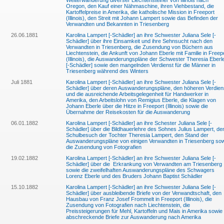
Weiterwanderung diverser Liechtensteiner von Illinois nach
Oregon, den Kauf einer Nähmaschine, ihren Viehbestand, die
Kartoffelpreise in Amerika, die katholische Mission in Freeport
(Illinois), den Streit mit Johann Lampert sowie das Befinden der
Verwandten und Bekannten in Triesenberg
26.06.1881
Karolina Lampert [-Schädler] an ihre Schwester Juliana Sele [-
Schädler] über ihre Einsamkeit und ihre Sehnsucht nach den
Verwandten in Triesenberg, die Zusendung von Büchern aus
Liechtenstein, die Ankunft von Johann Eberle mit Familie in Freep
(Illinois), die Auswanderungspläne der Schwester Theresia Eberl
[-Schädler] sowie den mangelnden Verdienst für die Männer in
Triesenberg während des Winters
Juli 1881
Karolina Lampert [-Schädler] an ihre Schwester Juliana Sele [-
Schädler] über deren Auswanderungspläne, den höheren Verdien
und die ausreichende Arbeitsgelegenheit für Handwerker in
Amerika, den Arbeitslohn von Remigius Eberle, die Klagen von
Johann Eberle über die Hitze in Freeport (Illinois) sowie die
Übernahme der Reisekosten für die Auswanderung
06.01.1882
Karolina Lampert [-Schädler] an ihre Schester Juliana Sele [-
Schädler] über die Bildhauerlehre des Sohnes Julius Lampert, de
Schulbesuch der Tochter Theresia Lampert, den Stand der
Auswanderungspläne von einigen Verwandten in Triesenberg so
die Zusendung von Fotografien
19.02.1882
Karolina Lampert [-Schädler] an ihre Schwester Juliana Sele [-
Schädler] über die Erkrankung von Verwandten am Triesenberg
sowie die zweifelhaften Auswanderungspläne des Schwagers
Lorenz Eberle und des Bruders Johann Baptist Schädler
15.10.1882
Karolina Lampert [-Schädler] an ihre Schwester Juliana Sele [-
Schädler] über ausbleibende Briefe von der Verwandtschaft, den
Hausbau von Franz Josef Frommelt in Freeport (Illinois), die
Zusendung von Fotografien nach Liechtenstein, die
Preissteigerungen für Mehl, Kartoffeln und Mais in Amerika sowie
abschreckende Briefe zur Auswanderung nach Amerika