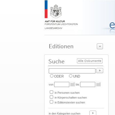
ODER
UND
von
bis
in Personen suchen
in Körperschaften suchen
in Editionstexten suchen
in den Kategorien suchen