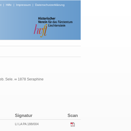
t
|
Hilfe
|
Impressum
|
Datenschutzerklärung
eb. Sele. ∞ 1878 Seraphine
Signatur
Scan
LI LA PA 188/004