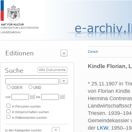
Zurück
Kindle Florian,
* 25.11.1907 in Tr
ODER
UND
von Florian Kindle
von
bis
Hermina Contreras-
Landwirtschaftssch
in Personen suchen
in Körperschaften suchen
Triesen. 1939–194
in Editionstexten suchen
Gemeindekassier v
der
LKW
, 1950–19
in den Kategorien suchen