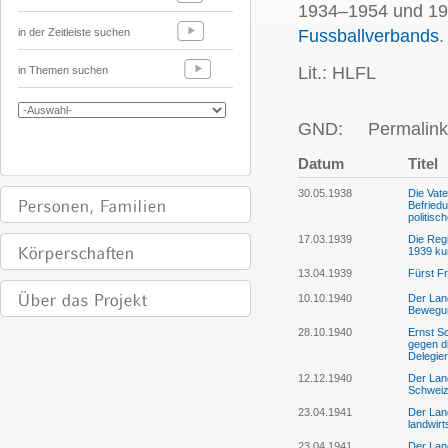
1934–1954 und 19
in der Zeitleiste suchen
Fussballverbands
.
Lit.: HLFL
in Themen suchen
GND:
Permalink
Datum
Titel
30.05.1938
Die Vate
Befried
politisc
17.03.1939
Die Regi
1939 ku
13.04.1939
Fürst Fr
10.10.1940
Der Land
Bewegu
28.10.1940
Ernst S
gegen d
Delegie
12.12.1940
Der Lan
Schweiz
23.04.1941
Der Land
landwirt
23.04.1941
Der Lan