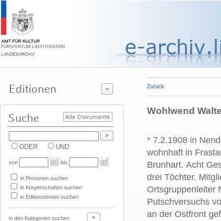
Zurück
Wohlwend Walter
* 7.2.1908 in Nend
ODER
UND
wohnhaft in Frast
von
bis
Brunhart. Acht Ges
drei Töchter. Mitgl
in Personen suchen
in Körperschaften suchen
Ortsgruppenleiter
in Editionstexten suchen
Putschversuchs vom
an der Ostfront gef
in den Kategorien suchen