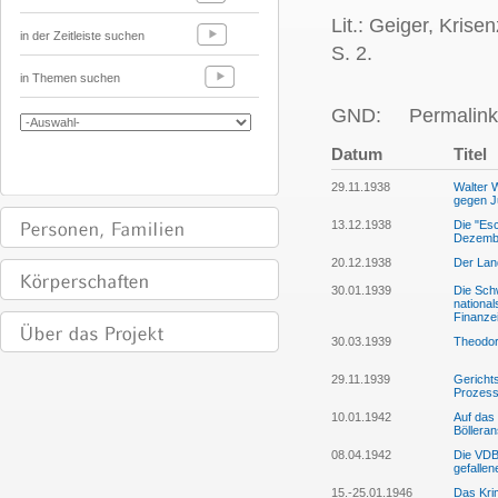
Lit.: Geiger, Krise
in der Zeitleiste suchen
S. 2.
in Themen suchen
GND:
Permalink
Datum
Titel
29.11.1938
Walter W
gegen 
13.12.1938
Die "Es
Dezembe
20.12.1938
Der Lan
30.01.1939
Die Schw
national
Finanze
30.03.1939
Theodor
29.11.1939
Gerichts
Prozess 
10.01.1942
Auf das
Bölleran
08.04.1942
Die VDB
gefallen
15.-25.01.1946
Das Kri