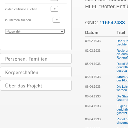
HLFL "Rotter-Entf
in der Zeitleiste suchen
in Themen suchen
GND:
116642483
P
Datum
Titel
09.02.1933
Das "Dar
Liechten
01.03.1933
Regieru
die ant
Rotteraf
05.04.1933
Rudolf S
gericht
gesetzt
05.04.1933
Alfred 
der Fluc
06.04.1933
Die Leic
werden 
06.04.1933
Die Staa
Österrei
06.04.1933
Eugen F
gericht
gesetzt
06.04.1933
Rudolf S
einver