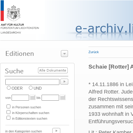
Zurück
Schaie [Rotter] A
* 14.11.1886 in Le
ODER
UND
Alfred Rotter. Jud
von
bis
der Rechtswissensc
zusammen mit se
in Personen suchen
in Körperschaften suchen
1933 wohnhaft in 
in Editionstexten suchen
Entführungsversuch
in den Kategorien suchen
Lit.: Peter Kamber