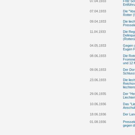
07.04.1933
Fritz Sc
Entführ
07.04.1933
Die "Vos
Rotter (
09.04.1933
Die liec
Pressek
11.04.1933
Die Regi
Delinque
(Rotterü
04.05.1933
Gegen di
Eugen F
08.06.1933
Die Rott
Frommel
und 12 M
09.06.1933
Der Dor
Schluss
23.06.1933
Die liec
Reichsre
liechten
29.06.1935
Der "He
Liechten
10.06.1936
Das "Lie
Anschul
18.06.1936
Der Lan
01.08.1936
Pressek
gegen di