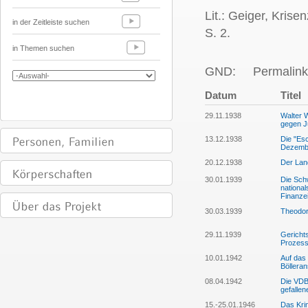
Lit.: Geiger, Krise
in der Zeitleiste suchen
S. 2.
in Themen suchen
GND:
Permalink
Datum
Titel
29.11.1938
Walter W
gegen 
13.12.1938
Die "Es
Dezembe
20.12.1938
Der Lan
30.01.1939
Die Schw
national
Finanze
30.03.1939
Theodor
29.11.1939
Gerichts
Prozess 
10.01.1942
Auf das
Bölleran
08.04.1942
Die VDB
gefallen
15.-25.01.1946
Das Kri