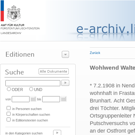
Zurück
Wohlwend Walter
* 7.2.1908 in Nend
ODER
UND
wohnhaft in Frast
von
bis
Brunhart. Acht Ges
drei Töchter. Mitgl
in Personen suchen
in Körperschaften suchen
Ortsgruppenleiter
in Editionstexten suchen
Putschversuchs vom
an der Ostfront gef
in den Kategorien suchen