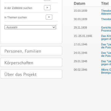
Datum
Titel
in der Zeitleiste suchen
15.03.1939
Theodor
Abbrenn
in Themen suchen
30.03.1939
Theodor
29.11.1939
Gerichts
Prozess 
15.-25.01.1946
Das Kri
gegen d
17.01.1946
Das "Lie
die Puts
24.01.1946
Das "Lie
die Puts
29.01.1946
Das "Lie
gegen d
06.02.1946
Alfons G
Bewegu