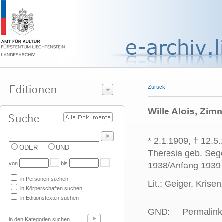
Zurück
Wille Alois, Zi
* 2.1.1909, † 12.5
ODER
UND
Theresia geb. Sege
von
bis
1938/Anfang 1939 
in Personen suchen
Lit.: Geiger, Krise
in Körperschaften suchen
in Editionstexten suchen
GND:
Permalink
in den Kategorien suchen