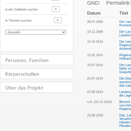
GND:
Permalink:
in der Zeitleiste suchen
Datum
Titel
in Themen suchen
28.07.1900
Der Lan
Kronenw
19.12.1908
Der Lan
Landessu
10.10.1913
Der Liec
Regieru
drohend
12.02.1914
Regierun
Hofkanzl
20.07.1914
Der Lan
hiefür n
Gutacht
25.07.1914
Die Ober
aussero
das La
07.08.1914
Landesv
die Lage
o.D. (15.12.1916)
Bischof
von Imho
Regieru
23.08.1918
Das „Lie
Verwertu
Händen“
Plünder