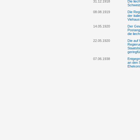
31.12.1918
Die liec
Schweiz
08.08.1919
Die Regi
der ital
Viehaus
14.05.1920
Der Gew
Postange
die liec
22.05.1920
Die auf 
Regieru
Staatsb
geringf
07.06.1938
Entgegn
an den 
Ehekon