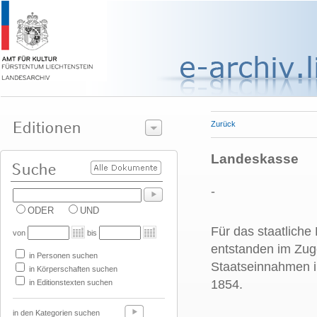
Zurück
Landeskasse
-
ODER
UND
Für das staatlich
von
bis
entstanden im Zug
in Personen suchen
Staatseinnahmen in
in Körperschaften suchen
1854.
in Editionstexten suchen
in den Kategorien suchen