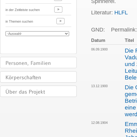
Spinnerei.
in der Zeitleiste suchen
Literatur:
HLFL
in Themen suchen
GND:
Permalink:
Datum
Titel
06.09.1900
Die 
Vadu
und 
Leit
Bel
13.12.1900
Die 
geme
Betr
eine
wer
12.08.1904
Emma
Rhei