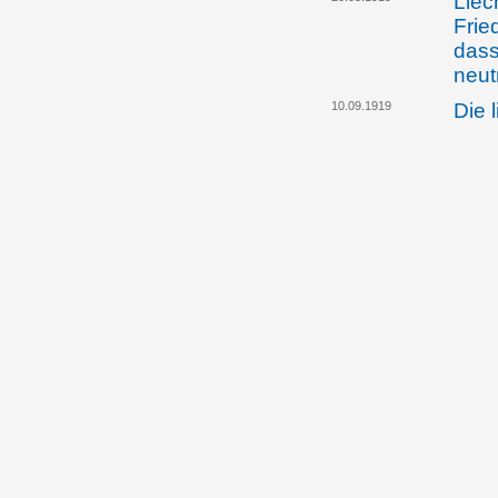
Liec
Frie
dass
neut
10.09.1919
Die 
in W
Anwe
Rück
Zoll
16.09.1919
Die 
spri
Liec
aus
27.10.1919
Die 
ersu
Unte
Kohl
23./24.1.1920
Vert
Liec