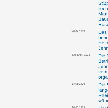
Stipp
liec
Mäng
Baum
Rose
28.02.1913
Das 
beri
Heim
Jenn
Ende April 1914
Die 
Betr
Jenn
vom 
orga
18.05.1916
Die 
läng
Rhei
währ
20.05.1919