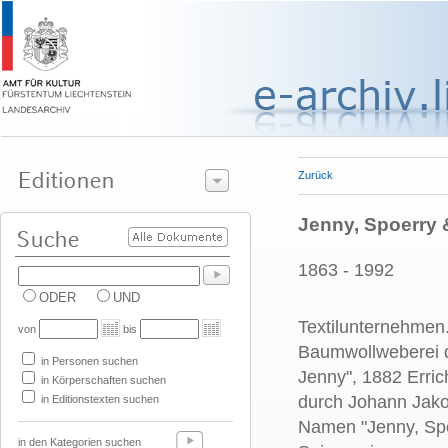
Zurück
Jenny, Spoerry 
1863 - 1992
ODER
UND
Textilunternehmen.
von
bis
Baumwollweberei d
in Personen suchen
Jenny", 1882 Erri
in Körperschaften suchen
durch Johann Jako
in Editionstexten suchen
Namen "Jenny, Spo
in den Kategorien suchen