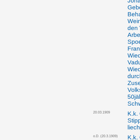
Joha
Gebe
Beha
Wein
den 
Arbe
Spoe
Fran
Wied
Vadu
Wied
durc
Zuse
Volk
50jä
Schw
20.03.1909
K.k.
Stip
liec
o.D. (20.3.1909)
K.k.