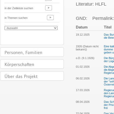
Literatur: HLFL
in der Zeitleiste suchen
GND:
Permalink:
in Themen suchen
Datum
Titel
19.12.1925
Das Bun
die Bete
1926 (Datum nicht
Eine ita
bekann))
dumme Le
geben un
o.D. (9.1.1926)
Die Bürg
der Lüg
01.02.1926
Die Abg
die Abg
Regieru
06.02.1926
Die Land
der "seh
Österrei
17.03.1926
Regieru
den Land
Regieru
08.04.1926
Das Sch
der Pri
frei
22.04.1926
Das Vora