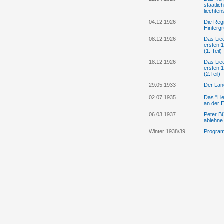
staatlic
liechten
04.12.1926
Die Regi
Hintergr
08.12.1926
Das Liec
ersten 1
(1. Teil)
18.12.1926
Das Liec
ersten 1
(2.Teil)
29.05.1933
Der Lan
02.07.1935
Das "Lie
an der E
06.03.1937
Peter Bü
ablehne
Winter 1938/39
Program