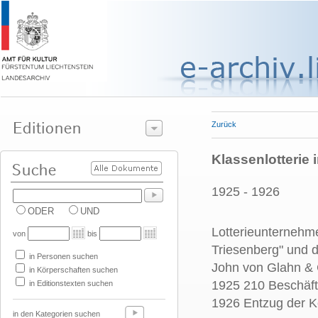
Zurück
Klassenlotterie 
1925 - 1926
ODER
UND
Lotterieunternehme
von
bis
Triesenberg" und d
in Personen suchen
John von Glahn & 
in Körperschaften suchen
1925 210 Beschäft
in Editionstexten suchen
1926 Entzug der K
in den Kategorien suchen