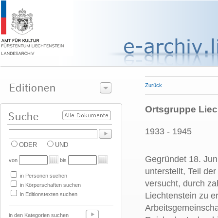
Zurück
Ortsgruppe Lie
1933 - 1945
ODER
UND
Gegründet 18. Ju
von
bis
unterstellt, Teil 
in Personen suchen
versucht, durch za
in Körperschaften suchen
Liechtenstein zu e
in Editionstexten suchen
Arbeitsgemeinschaf
in den Kategorien suchen