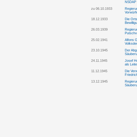
NSDAP b
zu 06.10.1933
Regieru
Vorwürf
18.12.1933
Die Ort
Bewillig
26.03.1939
Regieru
Putschv
25.02.1941
Alfons G
Volksde
23.10.1945
Der Abge
Säuberu
24.11.1945
Josef Ho
als Lei
11.12.1945
Die Ver
Friedri
13.12.1945
Regieru
Säuberu