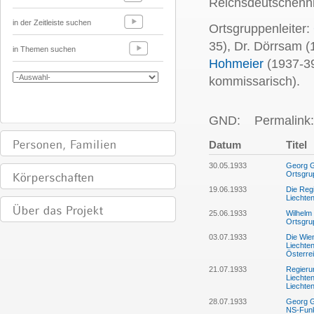
Reichsdeutschenhil
in der Zeitleiste suchen
Ortsgruppenleiter:
35), Dr. Dörrsam (
in Themen suchen
Hohmeier
(1937-39
kommissarisch).
GND:
Permalink:
Datum
Titel
30.05.1933
Georg G
Ortsgru
19.06.1933
Die Reg
Liechte
25.06.1933
Wilhelm 
Ortsgru
03.07.1933
Die Wie
Liechte
Österrei
21.07.1933
Regieru
Liechte
Liechte
28.07.1933
Georg G
NS-Funk