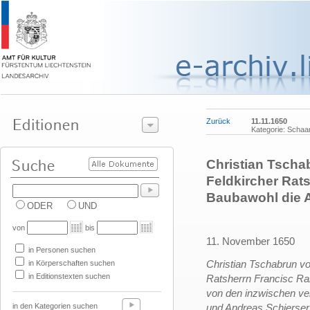
Zurück
11.11.1650
Kategorie: Schaa
Christian Tscha
Feldkircher Rat
Baubawohl die Al
ODER
UND
von
bis
11. November 1650
in Personen suchen
Christian Tschabrun v
in Körperschaften suchen
in Editionstexten suchen
Ratsherrn Francisc Ra
von den inzwischen ve
in den Kategorien suchen
und Andreas Schierser