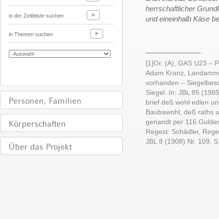
herrschaftlicher Grund
in der Zeitleiste suchen
und eineinhalb Käse bel
in Themen suchen
______________
[1]Or. (A), GAS U23 – P
Adam Kranz, Landammann
vorhanden – Siegelbesc
Siegel. In: JBL 85 (1985
brief deß wohl edlen u
Baubawohl, deß raths un
genandt per 116 Gulden
Regest: Schädler, Rege
JBL 8 (1908) Nr. 109, S