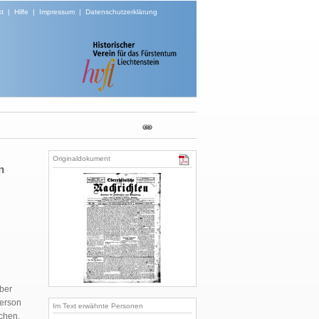
t
|
Hilfe
|
Impressum
|
Datenschutzerklärung
Originaldokument
n
über
person
Im Text erwähnte Personen
chen,