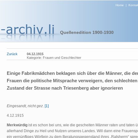
Home
|
Kontak
Quellenedition 1900-1930
Zurück
04.12.1915
Kategorie: Frauen und Geschlechter
Einige Fabrikmädchen beklagen sich über die Männer, die de
Frauen die politische Mitsprache verweigern, den schlechten
Zustand der Strasse nach Triesenberg aber ignorieren
Eingesandt, nicht gez
.
[1]
4.12.1915
Merkwürdig
ist es schon bei uns, wie die gescheiten Männer raten und taten 
allerhand Dinge zu Heil und Nutzen unseres Landes. Will dann eine Frauens
ein vernünftiges Wörtlein zu dem Beratungsgegenstand ihres „Ratsherrn“ spre