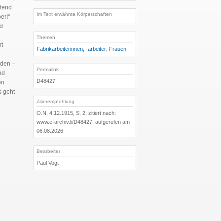
utend
Im Text erwähnte Körperschaften
er!“ –
ld
Themen
rt
Fabrikarbeiterinnen, -arbeiter
;
Frauen
rden –
Permalink
nd
D48427
en
s geht
Zitierempfehlung
O.N. 4.12.1915, S. 2; zitiert nach:
www.e-archiv.li/D48427; aufgerufen am
06.08.2026
Bearbeiter
Paul Vogt