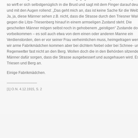
so wirft er sich selbstgenüglich in die Brust und sagt mit dem Finger darauf de
und mit den Augen rollend: „Das geht mich an, das ist keine Sache für die Weib
Ja, ja, diese Männer sehen z.B. nicht, dass die Strasse durch den Triesner Wa
gegen die Litze-Triesenberg hinauf in einem armseligen Zustand steht. Die
gescheiten Männer mögen selbst noch in gehobenem „geistigen“ Zustande do
vorbeikommen – es soll auch etwa von dem einen oder anderen Manne ein
Verdienstorden, den er vor seiner Frau verheimlichen muss, heimgetragen we
wir arme Fabrikmädchen kommen aber bei dichtem Nebel oder bei Schnee- u
Regenwetter fast nicht an den Berg. Wollen doch die in den Behörden sitzend
Männer dafür sorgen, dass die Strasse ausgebessert und ausgehauen wird. E
Triesen und Berg an.
Einige Fabrikmädchen.
______________
[1] O.N. 4.12.1915, S. 2