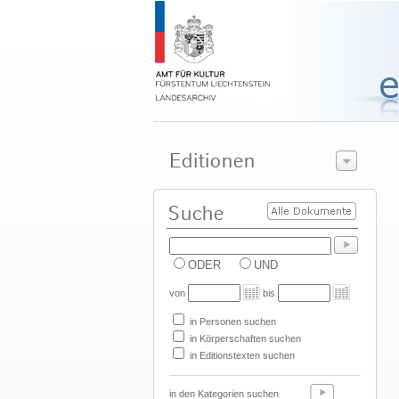
ODER
UND
von
bis
in Personen suchen
in Körperschaften suchen
in Editionstexten suchen
in den Kategorien suchen