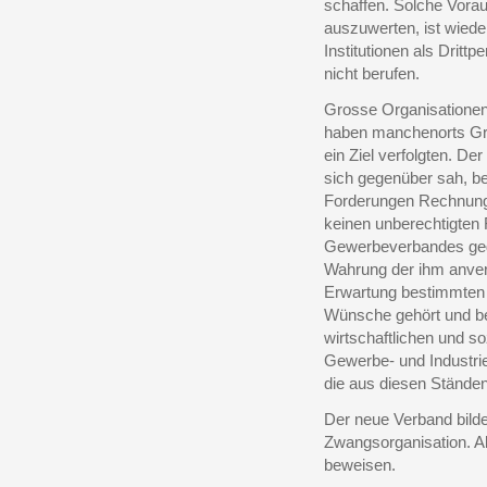
schaffen. Solche Vora
auszuwerten, ist wied
Institutionen als Drit
nicht berufen.
Grosse Organisationen,
haben manchenorts Gro
ein Ziel verfolgten. De
sich gegenüber sah, be
Forderungen Rechnung.
keinen unberechtigten 
Gewerbeverbandes gege
Wahrung der ihm anver
Erwartung bestimmten 
Wünsche gehört und be
wirtschaftlichen und s
Gewerbe- und Industri
die aus diesen Ständen
Der neue Verband bildet
Zwangsorganisation. Al
beweisen.