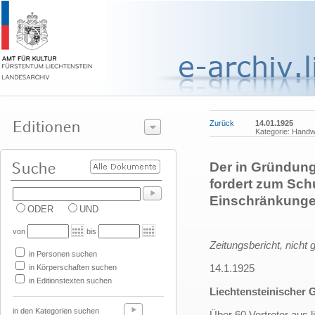
Zurück
14.01.1925
Kategorie: Handw
Der in Gründung
fordert zum Sc
Einschränkungen
ODER
UND
von
bis
Zeitungsbericht, nicht 
in Personen suchen
14.1.1925
in Körperschaften suchen
in Editionstexten suchen
Liechtensteinischer 
in den Kategorien suchen
Über 60 Vertreter aus 