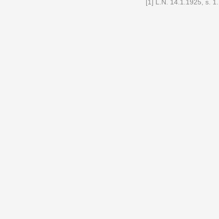
[1]
L.N. 14.1.1925
, s. 1.