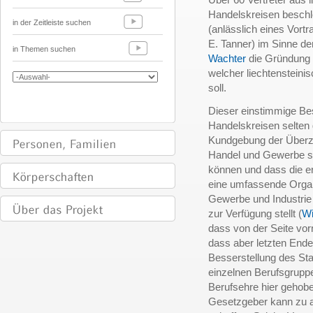
Handelskreisen besch
in der Zeitleiste suchen
(anlässlich eines Vort
E. Tanner) im Sinne d
in Themen suchen
Wachter
die Gründung 
welcher liechtenstein
soll.
Dieser einstimmige Be
Handelskreisen selten
Kundgebung der Überze
Handel und Gewerbe se
können und dass die e
eine umfassende Organi
Gewerbe und Industrie
zur Verfügung stellt (
Wi
dass von der Seite vor
dass aber letzten Ende
Besserstellung des Sta
einzelnen Berufsgrupp
Berufsehre hier gehob
Gesetzgeber kann zu a