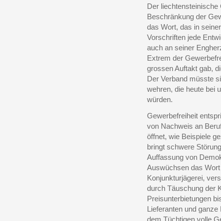
Der liechtensteinisch
Beschränkung der Gewe
das Wort, das in seiner
Vorschriften jede Ent
auch an seiner Engherz
Extrem der Gewerbefrei
grossen Auftakt gab, d
Der Verband müsste si
wehren, die heute bei 
würden.
Gewerbefreiheit entspr
von Nachweis an Berufs
öffnet, wie Beispiele g
bringt schwere Störung
Auffassung von Demokr
Auswüchsen das Wort 
Konjunkturjägerei, ve
durch Täuschung der K
Preisunterbietungen bi
Lieferanten und ganze
dem Tüchtigen volle G