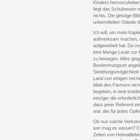
Kindern hervorzuheben
liegt das Schulwesen no
nichts. Die geistige Bi
unbemittelten Stände 
Ich will, um mein Kapi
aufmerksam machen, di
aufgewirbelt hat. Da ve
eine Menge Leute zur
zu bewegen. Alles ging 
Bestimmungsort angela
Siedelungsmöglichkeit 
Land von einigen reich
blieb den Farmern nicht
begeben, in eine trost
einziger die erforderlic
dass jener Referent ein
war, der für jedes Opfe
Ob nun solche Vorkomm
wer mag es wissen? Es k
Zeiten von Heimatliebe