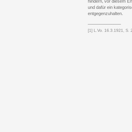
hindern, vor diesem E
und dafür ein kategori
entgegenzuhalten.
______________
[1]
L.Vo. 16.3.1921, S. 