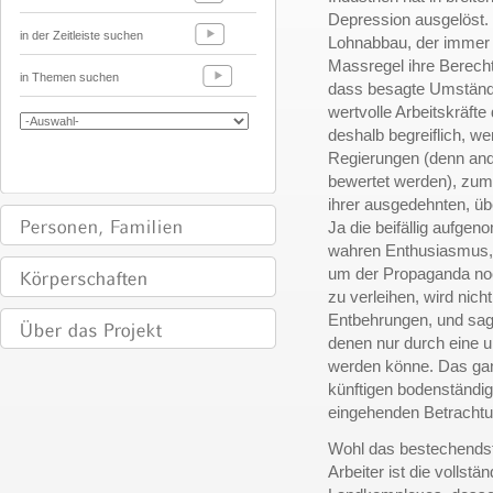
Depression ausgelöst.
in der Zeitleiste suchen
Lohnabbau, der immer 
Massregel ihre Berechti
in Themen suchen
dass besagte Umstände
wertvolle Arbeitskräfte
deshalb begreiflich, w
Regierungen (denn and
bewertet werden), zum
ihrer ausgedehnten, üb
Ja die beifällig aufg
wahren Enthusiasmus, 
um der Propaganda noc
zu verleihen, wird nich
Entbehrungen, und sag
denen nur durch eine 
werden könne. Das gan
künftigen bodenständig
eingehenden Betrachtu
Wohl das bestechends
Arbeiter ist die vollst