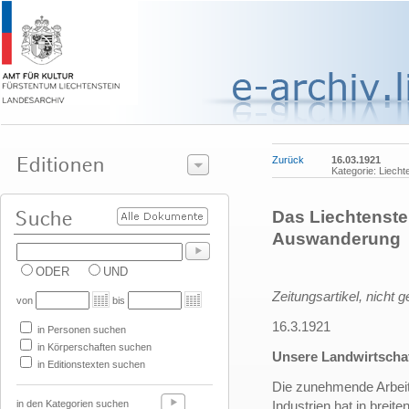
Zurück
16.03.1921
Kategorie: Liecht
Das Liechtenstei
Auswanderung
ODER
UND
Zeitungsartikel, nicht g
von
bis
16.3.1921
in Personen suchen
in Körperschaften suchen
Unsere Landwirtscha
in Editionstexten suchen
Die zunehmende Arbeits
in den Kategorien suchen
Industrien hat in breit