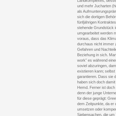
Landkomplexes, dess
und mehr Jucharten (h
als Aufmunterungsprämi
sich die dortigen Beh
fünfjährigen Kontrakte
stehende Grundstück in
umgearbeitet werden m
voraus, dass das Klim
durchaus nicht immer z
Gefahren und Nachteile 
Beziehung in sich. M
work" es während eine
soviel abzuringen, dam
existieren kann; selbs
garantieren. Dass sie d
haben sich doch damit 
Hemd. Ferner ist doch 
denn der junge Untern
für diese geprägt: Gre
dem Zeitpunkte, da er 
umsetzen oder kompen
Siebensachen, die um 