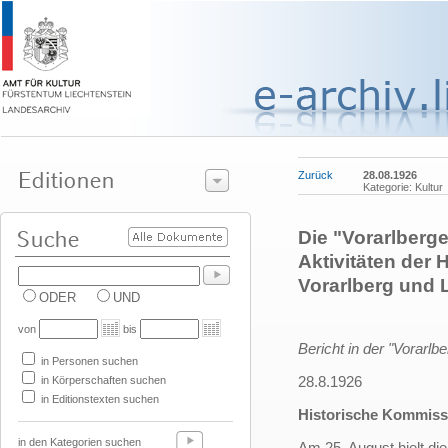
Zurück
28.08.1926
Kategorie: Kultur
Die "Vorarlberge
Aktivitäten der
Vorarlberg und 
ODER
UND
von
bis
Bericht in der "Vorarlb
in Personen suchen
28.8.1926
in Körperschaften suchen
in Editionstexten suchen
Historische Kommissi
in den Kategorien suchen
Am 25. August hielt di