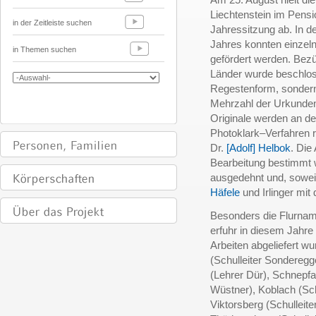
Liechtenstein im Pens
in der Zeitleiste suchen
Jahressitzung ab. In d
Jahres konnten einzel
in Themen suchen
gefördert werden. Bezü
Länder wurde beschlos
Regestenform, sonder
Mehrzahl der Urkunden
Originale werden an de
Photoklark–Verfahren 
Dr.
[Adolf] Helbok
. Die
Bearbeitung bestimmt w
ausgedehnt und, soweit
Häfele
und Irlinger mit
Besonders die Flurnam
erfuhr in diesem Jahre
Arbeiten abgeliefert w
(Schulleiter Sonderegg
(Lehrer Dür), Schnepfa
Wüstner), Koblach (Sch
Viktorsberg (Schulleiter