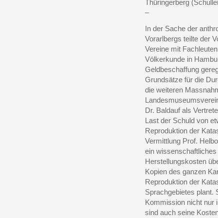
Thüringerberg (Schullei
–
In der Sache der anth
Vorarlbergs teilte der 
Vereine mit Fachleut
Völkerkunde in Hambur
Geldbeschaffung gereg
Grundsätze für die Du
die weiteren Massnah
Landesmuseumsvereine
Dr. Baldauf als Vertre
Last der Schuld von et
Reproduktion der Katas
Vermittlung Prof. Hel
ein wissenschaftliches
Herstellungskosten üb
Kopien des ganzen Kar
Reproduktion der Kata
Sprachgebietes plant. 
Kommission nicht nur i
sind auch seine Kost