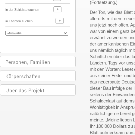
(Fortsetzung.)
in der Zeitleiste suchen
Der Ton, wie das Blatt 
allerorts mit dem neuer
in Themen suchen
uns jetzt noch offen, A
war von einem ganz be
erwähnt zu werden und 
der amerikanischen Ei
uns nämlich täglich mi
Schriftchen über das 
Ländern. Tags vor unse
mit den Worten: Leset 
aus seiner Feder und 
das neuerbaute Deutsc
dieser Bau infolge de
seitens der Einwander
Schuldenlast auf demsel
Wohltätigkeit in Ans
natürlich gerne bereit
meinte. „Meine lieben 
Ihr 100,000 Dollars zu
Blatt aufmerksam durc