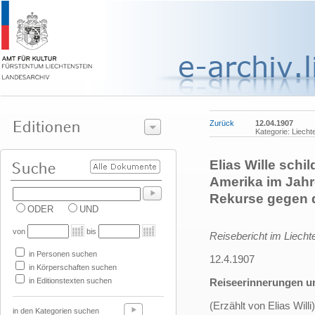
Zurück
12.04.1907
Kategorie: Liecht
Elias Wille sch
Amerika im Jahr
Rekurse gegen 
ODER
UND
von
bis
Reisebericht im Liechte
in Personen suchen
12.4.1907
in Körperschaften suchen
in Editionstexten suchen
Reiseerinnerungen un
(Erzählt von Elias Willi)
in den Kategorien suchen