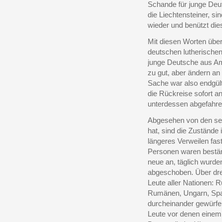
Schande für junge De
die Liechtensteiner, si
wieder und benützt dies
Mit diesen Worten über
deutschen lutherischen
junge Deutsche aus Am
zu gut, aber ändern a
Sache war also endgülti
die Rückreise sofort a
unterdessen abgefahre
Abgesehen von den seli
hat, sind die Zustände
längeres Verweilen fas
Personen waren beständ
neue an, täglich wurd
abgeschoben. Über dre
Leute aller Nationen: 
Rumänen, Ungarn, Spani
durcheinander gewürfelt
Leute vor denen einem 