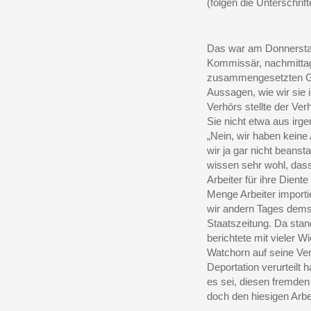
(folgen die Unterschrift
Das war am Donnersta
Kommissär, nachmitta
zusammengesetzten Ge
Aussagen, wie wir sie
Verhörs stellte der Ve
Sie nicht etwa aus irg
„Nein, wir haben keine
wir ja gar nicht beanst
wissen sehr wohl, das
Arbeiter für ihre Dien
Menge Arbeiter importi
wir andern Tages dem
Staatszeitung. Da stan
berichtete mit vieler W
Watchorn auf seine Ver
Deportation verurteilt 
es sei, diesen fremde
doch den hiesigen Arb