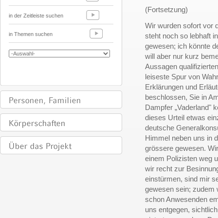
(Fortsetzung)
in der Zeitleiste suchen
Wir wurden sofort vor d
in Themen suchen
steht noch so lebhaft 
gewesen; ich könnte de
will aber nur kurz bem
Aussagen qualifizierten
leiseste Spur von Wahr
Erklärungen und Erläut
beschlossen, Sie in A
Dampfer „Vaderland" k
dieses Urteil etwas ei
deutsche Generalkonsul
Himmel neben uns in d
grössere gewesen. Wir
einem Polizisten weg 
wir recht zur Besinnun
einstürmen, sind mir se
gewesen sein; zudem w
schon Anwesenden empfa
uns entgegen, sichtlic