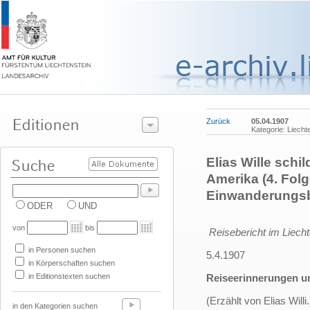
Zurück
05.04.1907
Kategorie: Liecht
Elias Wille sch
Amerika (4. Fol
Einwanderungsbe
ODER
UND
von
bis
Reisebericht im Liecht
in Personen suchen
5.4.1907
in Körperschaften suchen
in Editionstexten suchen
Reiseerinnerungen un
(Erzählt von Elias Willi.
in den Kategorien suchen