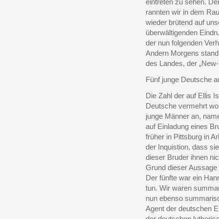
eintreten zu sehen. D
rannten wir in dem Ra
wieder brütend auf uns
überwältigenden Eindru
der nun folgenden Verh
Andern Morgens stand
des Landes, der „New-
Fünf junge Deutsche au
Die Zahl der auf Ellis 
Deutsche vermehrt wor
junge Männer an, namen
auf Einladung eines Bru
früher in Pittsburg in 
der Inquistion, dass 
dieser Bruder ihnen nich
Grund dieser Aussage 
Der fünfte war ein Han
tun.
Wir waren summari
nun ebenso summarisch
Agent der deutschen E
der deutschen lutheris