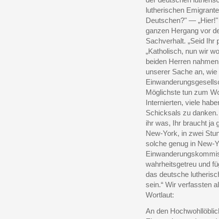
lutherischen Emigrant
Deutschen?" — „Hier!" 
ganzen Hergang vor der
Sachverhalt. „Seid Ihr 
„Katholisch, nun wir wo
beiden Herren nahmen 
unserer Sache an, wie
Einwanderungsgesellsch
Möglichste tun zum Woh
Internierten, viele h
Schicksals zu danken.
ihr was, Ihr braucht ja 
New-York, in zwei Stun
solche genug in New-Yo
Einwanderungskommissä
wahrheitsgetreu und füg
das deutsche lutherisc
sein.“ Wir verfassten 
Wortlaut:
An den Hochwohllöblic