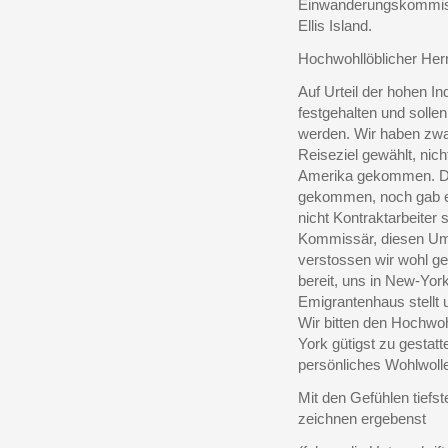
Einwanderungskommis
Ellis Island.
Hochwohllöblicher He
Auf Urteil der hohen In
festgehalten und sollen
werden. Wir haben zwa
Reiseziel gewählt, nic
Amerika gekommen. Di
gekommen, noch gab er
nicht Kontraktarbeiter 
Kommissär, diesen Ums
verstossen wir wohl g
bereit, uns in New-Yor
Emigrantenhaus stellt 
Wir bitten den Hochwo
York gütigst zu gestatt
persönliches Wohlwoll
Mit den Gefühlen tiefs
zeichnen ergebenst