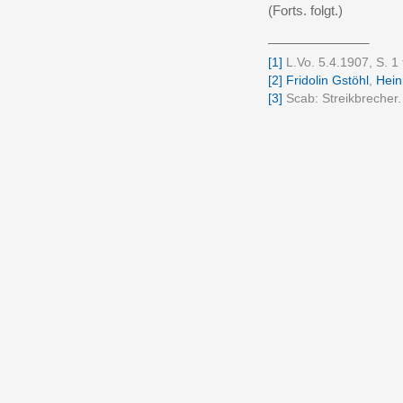
(Forts. folgt.)
______________
[1]
L.Vo. 5.4.1907, S. 1 
[2]
Fridolin Gstöhl
,
Hein
[3]
Scab: Streikbrecher.