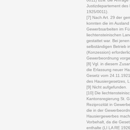
0011) bzw. die Anfrage
Justizdepartement des 
1925/0011).
[7] Nach Art. 29 der g
konnten die im Auslan
Gewerbsarbeiten im Fü
liechtensteinischen Lan
gestattet war. Bei jen
selbständigen Betrieb i
(Konzession) erforderli
Gewerbeordnung vorge
[8] Vgl. in diesem Zu
die Erlassung neuer Hau
Gesetz vom 24.11.1921
des Hausiergesetzes, L
[9] Nicht aufgefunden.
[10] Die liechtensteini
Kantonsregierung St. G
Reziprozität in Gewerb
die in der Gewerbeordn
Hausiergewerbes machte
Vorbehalt, da die Ges
enthalte (LI LA RE 192