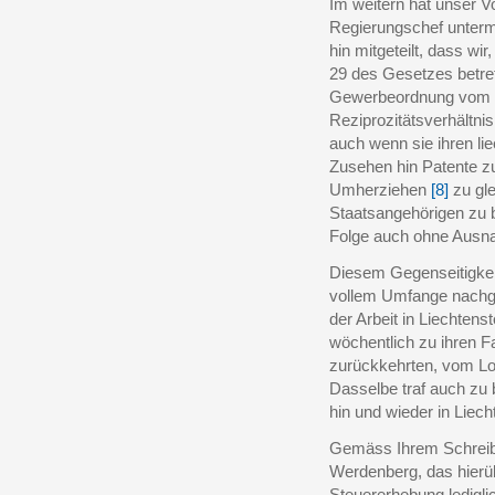
Im weitern hat unser V
Regierungschef unterm
hin mitgeteilt, dass wir
29 des Gesetzes betref
Gewerbeordnung vom 
Reziprozitätsverhältnis
auch wenn sie ihren li
Zusehen hin Patente z
Umherziehen
[8]
zu gl
Staatsangehörigen zu b
Folge auch ohne Ausn
Diesem Gegenseitigkeits
vollem Umfange nachgel
der Arbeit in Liechtens
wöchentlich zu ihren 
zurückkehrten, vom Lo
Dasselbe traf auch zu 
hin und wieder in Liec
Gemäss Ihrem Schrei
Werdenberg, das hierüb
Steuererhebung ledigli