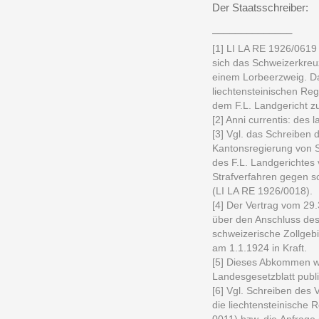
Der Staatsschreiber:
______________
[1] LI LA RE 1926/0619 
sich das Schweizerkreu
einem Lorbeerzweig. Da
liechtensteinischen Reg
dem F.L. Landgericht z
[2] Anni currentis: des 
[3] Vgl. das Schreiben 
Kantonsregierung von S
des F.L. Landgerichtes
Strafverfahren gegen 
(LI LA RE 1926/0018).
[4] Der Vertrag vom 29
über den Anschluss des
schweizerische Zollgebi
am 1.1.1924 in Kraft.
[5] Dieses Abkommen wu
Landesgesetzblatt publi
[6] Vgl. Schreiben des 
die liechtensteinische