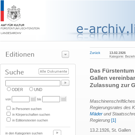
Zurück
13.02.1926
Kategorie: Bezie
Das Fürstentum 
Gallen vereinbar
Zulassung zur
ODER
UND
von
bis
Maschinenschriftlich
Regierungsrates des K
in Personen suchen
Mäder
und Staatsschr
in Körperschaften suchen
Regierung
[1]
in Editionstexten suchen
13.2.1926, St. Gallen
in den Kategorien suchen