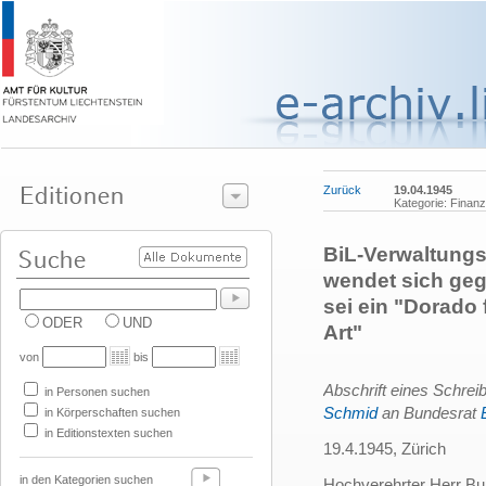
Zurück
19.04.1945
Kategorie: Finanz
BiL-Verwaltungs
wendet sich geg
sei ein "Dorado 
ODER
UND
Art"
von
bis
Abschrift eines Schrei
in Personen suchen
Schmid
an Bundesrat
in Körperschaften suchen
in Editionstexten suchen
19.4.1945, Zürich
in den Kategorien suchen
Hochverehrter Herr Bu