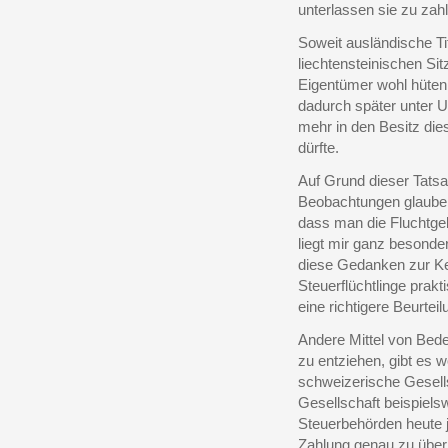
unterlassen sie zu zahl
Soweit ausländische Ti
liechtensteinischen Sit
Eigentümer wohl hüten,
dadurch später unter Um
mehr in den Besitz die
dürfte.
Auf Grund dieser Tats
Beobachtungen glaube 
dass man die Fluchtgel
liegt mir ganz besonde
diese Gedanken zur Ke
Steuerflüchtlinge prak
eine richtigere Beurtei
Andere Mittel von Bede
zu entziehen, gibt es 
schweizerische Gesells
Gesellschaft beispiels
Steuerbehörden heute j
Zahlung genau zu über