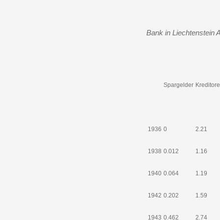
Bank in Liechtenstein 
Spargelder
Kreditor
1936
0
2.21
1938
0.012
1.16
1940
0.064
1.19
1942
0.202
1.59
1943
0.462
2.74