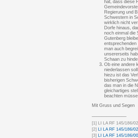
hat, dass diese
Gemeindevorsteh
Regierung und B
Schwestern in S
wirklich nicht v
Dorfe hinaus, dan
noch einmal die S
Gutenberg bleibe
entsprechenden P
man auch begrei
unsererseits ha
Schaan zu hinde
Ob eine andere k
niederlassen soll
hiezu ist das Ve
bisherigen Schwe
das man in die N
gleichartiges st
beachten müsse
Mit Gruss und Segen
______________
[1] LI LA RF 145/186/02
[2]
LI LA RF 145/186/0
[3]
LI LA RF 145/186/0