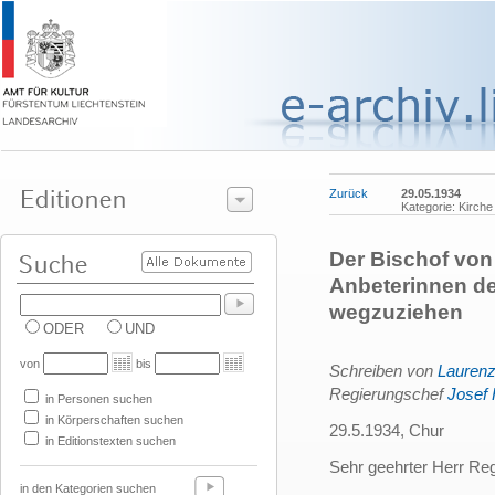
Zurück
29.05.1934
Kategorie: Kirche
Der Bischof von
Anbeterinnen de
wegzuziehen
ODER
UND
von
bis
Schreiben von
Laurenz
Regierungschef
Josef
in Personen suchen
in Körperschaften suchen
29.5.1934, Chur
in Editionstexten suchen
Sehr geehrter Herr Re
in den Kategorien suchen