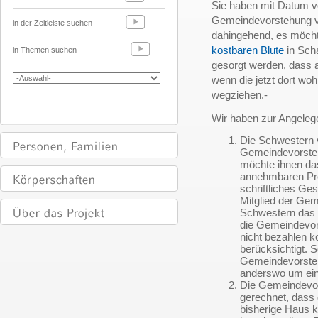
Sie haben mit Datum 
Gemeindevorstehung vo
in der Zeitleiste suchen
dahingehend, es möcht
kostbaren Blute
in Scha
in Themen suchen
gesorgt werden, dass
wenn die jetzt dort w
wegziehen.-
Wir haben zur Angeleg
Die Schwestern 
Gemeindevorsteh
möchte ihnen da
annehmbaren Prei
schriftliches Ge
Mitglied der Gem
Schwestern das H
die Gemeindevors
nicht bezahlen k
berücksichtigt. 
Gemeindevorsteh
anderswo um ei
Die Gemeindevor
gerechnet, dass
bisherige Haus k