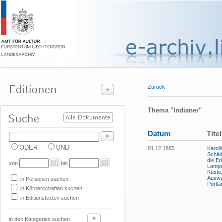
Zurück
Thema "Indianer"
Datum
Titel
ODER
UND
01.12.1885
Karoli
Schäd
die Er
von
bis
Lampe
Küste
Auswa
in Personen suchen
Portl
in Körperschaften suchen
in Editionstexten suchen
in den Kategorien suchen