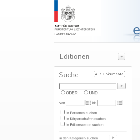
ODER
UND
von
bis
in Personen suchen
in Körperschaften suchen
in Editionstexten suchen
in den Kategorien suchen