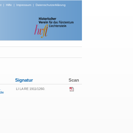
t
|
Hilfe
|
Impressum
|
Datenschutzerklärung
Signatur
Scan
.
LI LA RE 1911/1260.
die