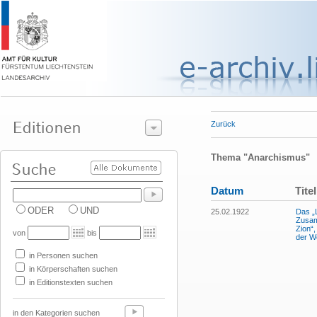
Zurück
Thema "Anarchismus"
Datum
Titel
ODER
UND
25.02.1922
Das „L
Zusam
Zion“
von
bis
der We
in Personen suchen
in Körperschaften suchen
in Editionstexten suchen
in den Kategorien suchen