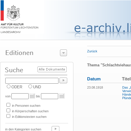
Zurück
Thema "Schlachtviehau
Datum
Titel
ODER
UND
23.08.1918
Das „L
Verwer
Hände
von
bis
Plünd
in Personen suchen
in Körperschaften suchen
in Editionstexten suchen
in den Kategorien suchen