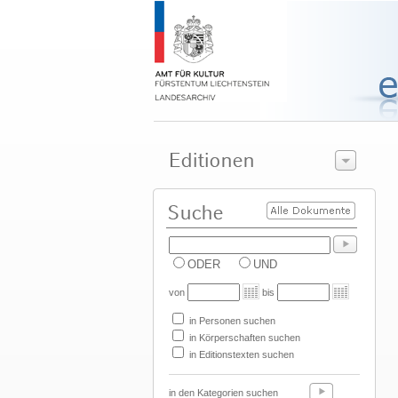
ODER
UND
von
bis
in Personen suchen
in Körperschaften suchen
in Editionstexten suchen
in den Kategorien suchen