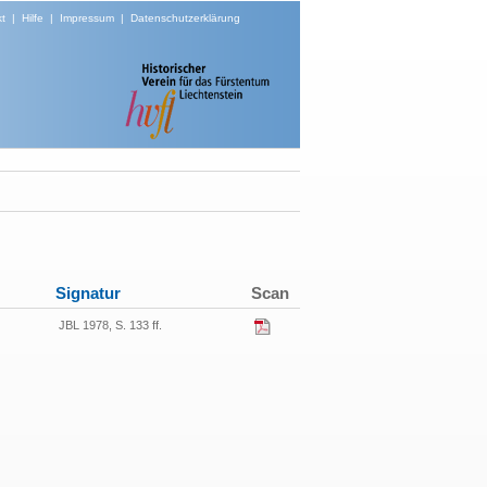
t
|
Hilfe
|
Impressum
|
Datenschutzerklärung
Signatur
Scan
JBL 1978, S. 133 ff.