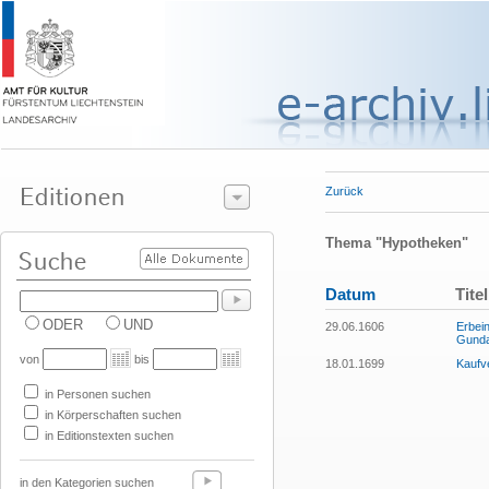
Zurück
Thema "Hypotheken"
Datum
Titel
ODER
UND
29.06.1606
Erbei
Gunda
von
bis
18.01.1699
Kaufv
in Personen suchen
in Körperschaften suchen
in Editionstexten suchen
in den Kategorien suchen