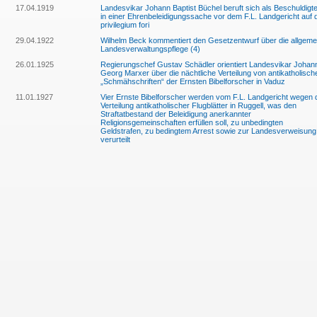
17.04.1919
Landesvikar Johann Baptist Büchel beruft sich als Beschuldigt
in einer Ehrenbeleidigungssache vor dem F.L. Landgericht auf 
privilegium fori
29.04.1922
Wilhelm Beck kommentiert den Gesetzentwurf über die allgeme
Landesverwaltungspflege (4)
26.01.1925
Regierungschef Gustav Schädler orientiert Landesvikar Johan
Georg Marxer über die nächtliche Verteilung von antikatholisch
„Schmähschriften“ der Ernsten Bibelforscher in Vaduz
11.01.1927
Vier Ernste Bibelforscher werden vom F.L. Landgericht wegen 
Verteilung antikatholischer Flugblätter in Ruggell, was den
Straftatbestand der Beleidigung anerkannter
Religionsgemeinschaften erfüllen soll, zu unbedingten
Geldstrafen, zu bedingtem Arrest sowie zur Landesverweisung
verurteilt