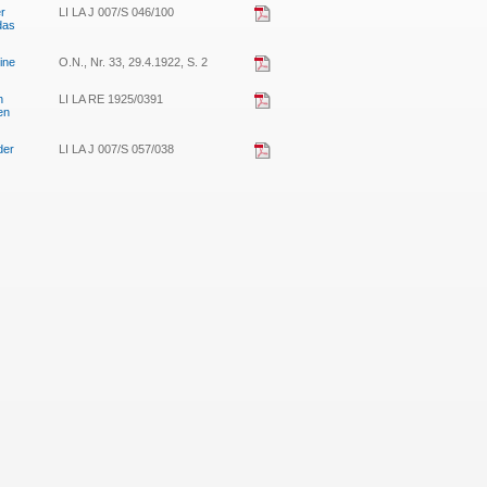
er
LI LA J 007/S 046/100
das
ine
O.N., Nr. 33, 29.4.1922, S. 2
n
LI LA RE 1925/0391
en
der
LI LA J 007/S 057/038