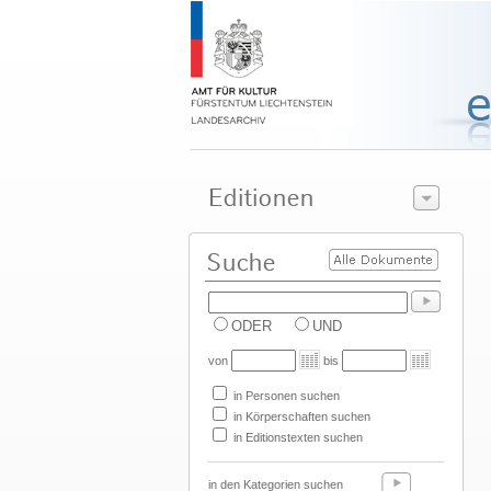
ODER
UND
von
bis
in Personen suchen
in Körperschaften suchen
in Editionstexten suchen
in den Kategorien suchen