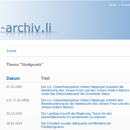
Home
|
Kontak
Zurück
Thema "Strafgesetz"
Datum
Titel
07.10.1905
Der k.k. Gewerbeinspektor Hubert Stipperger inspiziert die
Steinbrüche des Johann Frick und des Johann Kubli in Balzers
sowie das Elektrizitätswerk der Gemeinde Vaduz
o.D. (7.10.1905)
Der k.k. Gewerbeinspektor Hubert Stipperger entwirft eine
Betriebsordnung für die Steinbrüche des Johann Frick und des
Johann Kubli in Balzers
10.12.1910
Der Landtag ersucht die Regierung, Taxen für den
Automobilverkehr in Liechtenstein zu erlassen
18.01.1919
Die Christlich-soziale Volkspartei veröffentlicht ein
Parteiprogramm