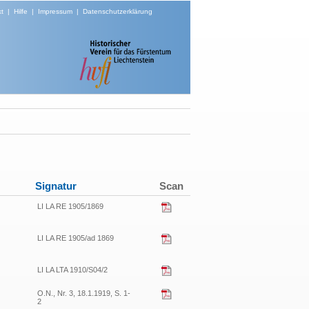
t
|
Hilfe
|
Impressum
|
Datenschutzerklärung
Signatur
Scan
LI LA RE 1905/1869
LI LA RE 1905/ad 1869
LI LA LTA 1910/S04/2
O.N., Nr. 3, 18.1.1919, S. 1-
2