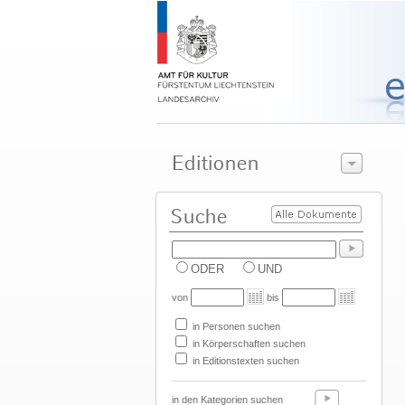
ODER
UND
von
bis
in Personen suchen
in Körperschaften suchen
in Editionstexten suchen
in den Kategorien suchen