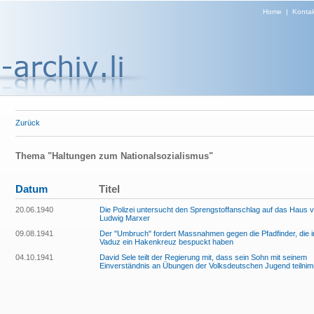
Home
|
Kontak
Zurück
Thema "Haltungen zum Nationalsozialismus"
Datum
Titel
20.06.1940
Die Polizei untersucht den Sprengstoffanschlag auf das Haus 
Ludwig Marxer
09.08.1941
Der "Umbruch" fordert Massnahmen gegen die Pfadfinder, die i
Vaduz ein Hakenkreuz bespuckt haben
04.10.1941
David Sele teilt der Regierung mit, dass sein Sohn mit seinem
Einverständnis an Übungen der Volksdeutschen Jugend teilni