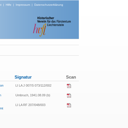
t
|
Hilfe
|
Impressum
|
Datenschutzerklärung
Signatur
Scan
von
LI LA J 007/S 073/112/002
n
Umbruch, 1941.08.09 (b)
LI LA RF 207/048/003
mmt