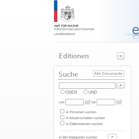
ODER
UND
von
bis
in Personen suchen
in Körperschaften suchen
in Editionstexten suchen
in den Kategorien suchen