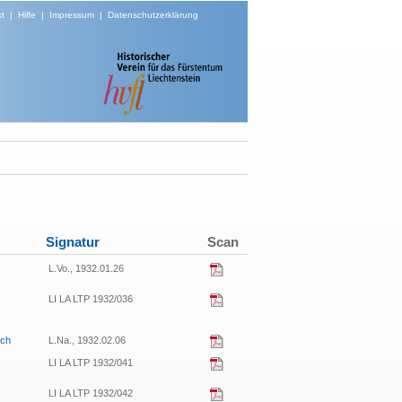
t
|
Hilfe
|
Impressum
|
Datenschutzerklärung
Signatur
Scan
L.Vo., 1932.01.26
LI LA LTP 1932/036
rch
L.Na., 1932.02.06
LI LA LTP 1932/041
LI LA LTP 1932/042