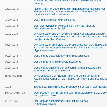
Abänderung des Landtagswahlmodus in zweiter und dritter
Lesung
18.02.1932
Regierungschef Josef Hoop gibt im Landtag das Ergebnis der
Volksabstimmung vom 14. Februar 1932 betreffend den
Landtagswahlmodus bekannt
14.10.1933
Das Programm des Heimatdienstes
30.12.1933
Der "Liechtensteiner Heimatdienst" berichtet über die
Werbeversammlung in Vaduz
11.02.1935
Die Volkspartei und der Liechtensteiner Heimatdienst lancieren
eine Initiative zur Einführung des Verhältniswahlrechts und eine
berufsständischen Ordnung
08.05.1935
Die Volkspartei unterstützt die Proporzinitiative, die Initiative zur
Senkung der Strompreise und die Initiative zur Senkung der
Hypothekarzinsen
09.05.1935
Der Landtag debattiert über die Proporzinitiative
09.05.1935
Der Landtag lehnt die Proporzinitiative ab
24.05.1935
Der Landtag empfiehlt den Wählern in seiner Botschaft die
Ablehnung der Proporzinitiative
Ende Mai 1935
Die Opposition greift Rupert Ritter und die Bürgerpartei im
Abstimmungskampf um die Initiative für Proporz und Ständesta
an
1938
Exposé zur Einführung des Proporzwahlrechtes in Liechtenstei
Herbst 1938 - Jan.
Überlegungen zur Einführung des Proporzwahlrechts 1939 sow
1939
zur Märzkrise 1938
29.12.1938
Der Landtag debattiert über die Einführung des
Proporzwahlrechts