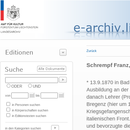
Zurück
Schrempf Franz, 
* 13.9.1870 in Bad
ODER
UND
Ausbildung an der
von
bis
danach Lehrer (Pro
Bregenz (hier um 
in Personen suchen
in Körperschaften suchen
Kriegsgefangensch
in Editionstexten suchen
italienischen Fron
und bevorzugte die
in den Kategorien suchen