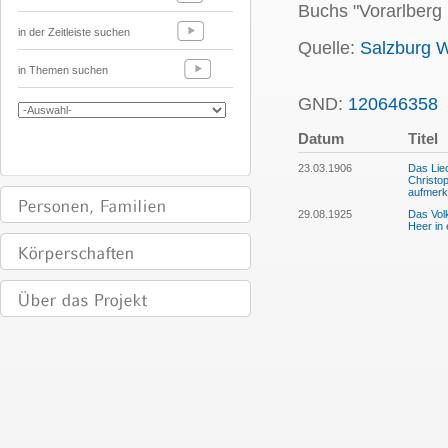
Buchs "Vorarlberg
in der Zeitleiste suchen
Quelle:
Salzburg W
in Themen suchen
GND:
120646358
Datum
Titel
23.03.1906
Das Lie
Christop
aufmer
29.08.1925
Das Volk
Heer in