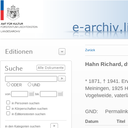
Zurück
Hahn Richard, d
* 1871, † 1941. E
ODER
UND
Meiningen, 1925 Ha
von
bis
Vogelweide, vaterl
in Personen suchen
in Körperschaften suchen
GND:
Permalink
in Editionstexten suchen
Datum
Titel
in den Kategorien suchen