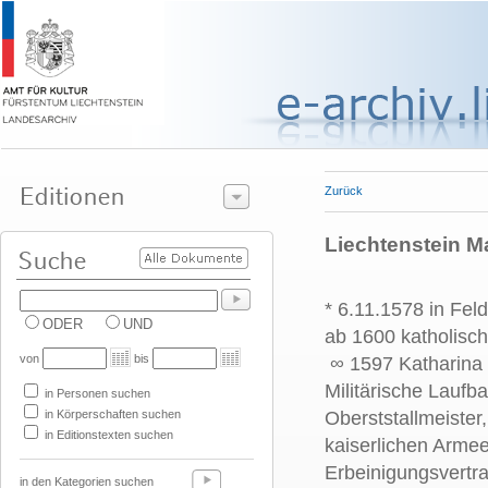
Zurück
Liechtenstein Max
* 6.11.1578 in Fel
ODER
UND
ab 1600 katholisc
von
bis
∞ 1597 Katharina
Militärische Laufb
in Personen suchen
in Körperschaften suchen
Oberststallmeiste
in Editionstexten suchen
kaiserlichen Armee
Erbeinigungsvertr
in den Kategorien suchen