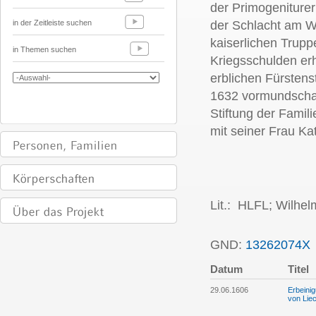
der Primogeniturer
in der Zeitleiste suchen
der Schlacht am W
kaiserlichen Trupp
in Themen suchen
Kriegsschulden erh
erblichen Fürsten
1632 vormundschaf
Stiftung der Fami
mit seiner Frau Ka
Lit.: HLFL;
Wilhelm
GND:
13262074X
Datum
Titel
29.06.1606
Erbeini
von Liec