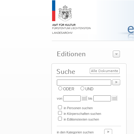
ODER
UND
von
bis
in Personen suchen
in Körperschaften suchen
in Editionstexten suchen
in den Kategorien suchen