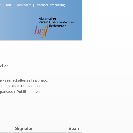
t
|
Hilfe
|
Impressum
|
Datenschutzerklärung
eller
swissenschaften in Innsbruck,
n Feldkirch. Präsident des
Sparkassa. Publikation von
Signatur
Scan