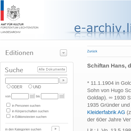
Zurück
Schiftan Hans, 
* 11.1.1904 in Gol
ODER
UND
Sohn von Hugo Sch
von
bis
Goldap). ∞ 1930 St
1935 Gründer und b
in Personen suchen
in Körperschaften suchen
Kleiderfabrik AG
(
in Editionstexten suchen
der 60er Jahre Vert
in den Kategorien suchen
Lit.: L.Vo. 13.5.19