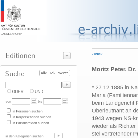
Zurück
Moritz Peter, Dr.
* 27.12.1885 in Nau
ODER
UND
Maria (Familiennam
von
bis
beim Landgericht F
Oberleutnant an de
in Personen suchen
in Körperschaften suchen
1943 wegen NS-kri
in Editionstexten suchen
wieder als Richter 
stellvertretender 
in den Kategorien suchen