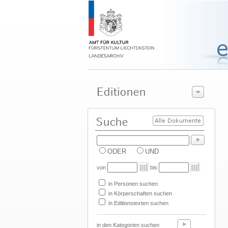
ODER
UND
von
bis
in Personen suchen
in Körperschaften suchen
in Editionstexten suchen
in den Kategorien suchen