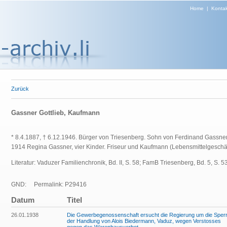
Home
|
Kontak
Zurück
Gassner Gottlieb, Kaufmann
* 8.4.1887, † 6.12.1946. Bürger von Triesenberg. Sohn von Ferdinand Gassne
1914 Regina Gassner, vier Kinder. Friseur und Kaufmann (Lebensmittelgeschäf
Literatur: Vaduzer Familienchronik, Bd. II, S. 58; FamB Triesenberg, Bd. 5, S. 53
GND:
Permalink: P29416
Datum
Titel
26.01.1938
Die Gewerbegenossenschaft ersucht die Regierung um die Sper
der Handlung von Alois Biedermann, Vaduz, wegen Verstosses