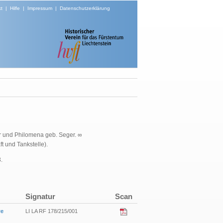
t
|
Hilfe
|
Impressum
|
Datenschutzerklärung
r und Philomena geb. Seger. ∞
t und Tankstelle).
.
Signatur
Scan
re
LI LA RF 178/215/001