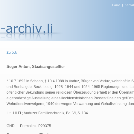
Home
|
Kontak
Zurück
Seger Anton, Staatsangestellter
* 10.7.1892 in Schaan, † 10.4.1988 in Vaduz, Bürger von Vaduz, wohnhaft in
und Bertha geb. Beck. Ledig. 1928–1944 und 1954–1965 Regierungs- und Lan
öffentlicher Bekundung seiner religiösen Überzeugung erhielt er den Überna
eigenmächtige Ausstellung eines liechtensteinischen Passes für einen geflüch
Wehrdienstverweigerer, 1940 deswegen Verwarnung und Gehaltskürzung durc
Lit.: HLFL;
Vaduzer Familienchronik, Bd. VI, S. 134.
GND:
Permalink: P29375