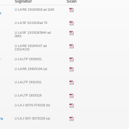
Signatur
Scan
LI LA RE 1919/2918 ad 1160
s
LI LA SF 01/1919/ad 70
LI LA SF 13/1919/3844 ad
0001
LI LA RE 1919/4147 ad
2161/4133
d
LI LA LTP 1929/031
LI LA RE 1930/3194 (a)
LI LA LTP 1931/011
LI LA LTP 1933/118
LI LA J 007/S 073/226 (b)
ng
LI LA J 007/ S073/226 (a)