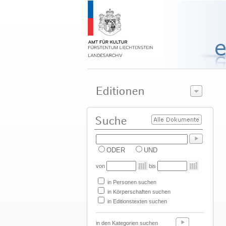
ODER
UND
von
bis
in Personen suchen
in Körperschaften suchen
in Editionstexten suchen
in den Kategorien suchen