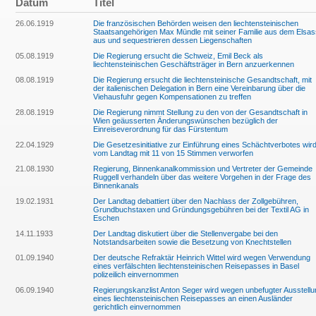
Datum
Titel
26.06.1919
Die französischen Behörden weisen den liechtensteinischen
Staatsangehörigen Max Mündle mit seiner Familie aus dem Elsas
aus und sequestrieren dessen Liegenschaften
05.08.1919
Die Regierung ersucht die Schweiz, Emil Beck als
liechtensteinischen Geschäftsträger in Bern anzuerkennen
08.08.1919
Die Regierung ersucht die liechtensteinische Gesandtschaft, mit
der italienischen Delegation in Bern eine Vereinbarung über die
Viehausfuhr gegen Kompensationen zu treffen
28.08.1919
Die Regierung nimmt Stellung zu den von der Gesandtschaft in
Wien geäusserten Änderungswünschen bezüglich der
Einreiseverordnung für das Fürstentum
22.04.1929
Die Gesetzesinitiative zur Einführung eines Schächtverbotes wir
vom Landtag mit 11 von 15 Stimmen verworfen
21.08.1930
Regierung, Binnenkanalkommission und Vertreter der Gemeinde
Ruggell verhandeln über das weitere Vorgehen in der Frage des
Binnenkanals
19.02.1931
Der Landtag debattiert über den Nachlass der Zollgebühren,
Grundbuchstaxen und Gründungsgebühren bei der Textil AG in
Eschen
14.11.1933
Der Landtag diskutiert über die Stellenvergabe bei den
Notstandsarbeiten sowie die Besetzung von Knechtstellen
01.09.1940
Der deutsche Refraktär Heinrich Wittel wird wegen Verwendung
eines verfälschten liechtensteinischen Reisepasses in Basel
polizeilich einvernommen
06.09.1940
Regierungskanzlist Anton Seger wird wegen unbefugter Ausstellu
eines liechtensteinischen Reisepasses an einen Ausländer
gerichtlich einvernommen