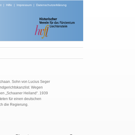
t
|
Hilfe
|
Impressum
|
Datenschutzerklärung
 Schaan. Sohn von Lucius Seger
dgerichtskanzlist. Wegen
men „Schaaner Heiland“. 1939
teten für einen deutschen
h die Regierung.